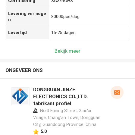
Certificering
SGS/ROHS
Levering vermoge
80000pcs/dag
n
Levertijd
15-25 dagen
Bekijk meer
ONGEVEER ONS
DONGGUAN JINZE
ELECTRONICS CO.,LTD.
fabrikant profiel
No.3 Funing Street, Xian'xi
Village, Chang'an Town, Dongguan
City, Guanddong Province ,China
5.0