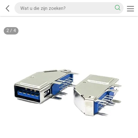
2
/
4