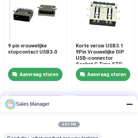
Producten
DIP USB-connector
9 pin vrouwelijke
Korte versie USB3.1
stopcontact USB3.0
9Pin Vrouwelijke DIP
USB-aansluiting
USB-connector
Socket C Type STD
Aanvraag sturen
Aanvraag sturen
USB Type C-connectoren
DP-aansluiting
Sales Manager
Micro HDMI-aansluiting
4:07 PM
RJ45 vrouwelijke connectoraansluiting