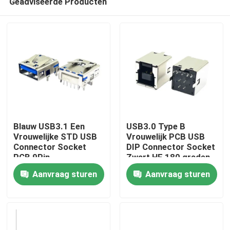
Geadviseerde Producten
Blauw USB3.1 Een
USB3.0 Type B
Vrouwelijke STD USB
Vrouwelijk PCB USB
Connector Socket
DIP Connector Socket
PCB 9Pin
Zwart HF 180 graden
Thuis
T-vorm
Aanvraag sturen
Aanvraag sturen
Over ons
Contacten