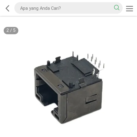
2
/
5