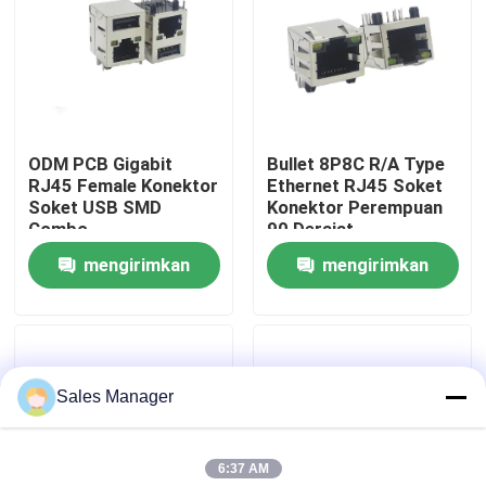
Tur Pabrik
Kontrol kualitas
ODM PCB Gigabit
Bullet 8P8C R/A Type
RJ45 Female Konektor
Ethernet RJ45 Soket
Hubungi kami
Soket USB SMD
Konektor Perempuan
Combo
90 Derajat
mengirimkan
mengirimkan
Permintaan Penawaran
permintaan
permintaan
Konektor DIP USB
Sales Manager
Konektor Soket USB
6:37 AM
Konektor USB Tipe C