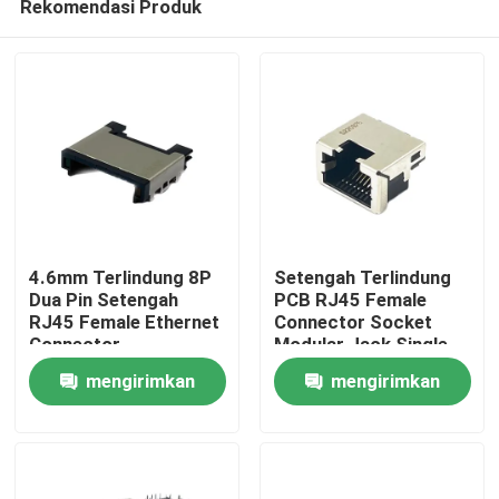
Rekomendasi Produk
4.6mm Terlindung 8P
Setengah Terlindung
Dua Pin Setengah
PCB RJ45 Female
RJ45 Female Ethernet
Connector Socket
Connector
Modular Jack Single
Rumah
Countersunk Board
Port 1.5AMP
mengirimkan
mengirimkan
Patch Port
Produk
permintaan
permintaan
Tentang kami