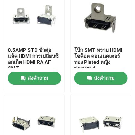
0.5AMP STD ขั้วต่อ
โป๊ก SMT ทราบ HDMI
แจ็ค HDMI การเปลี่ยนซ็
โซค็อต คอนเนคเตอร์
อกเก็ต HDMI RA AF
ทอง Plated หญิง
SMT
ประเภท A
ส่งคำถาม
ส่งคำถาม
บ้าน
เกี่ยวกับเรา
รายชื่อผู้ติดต่อ