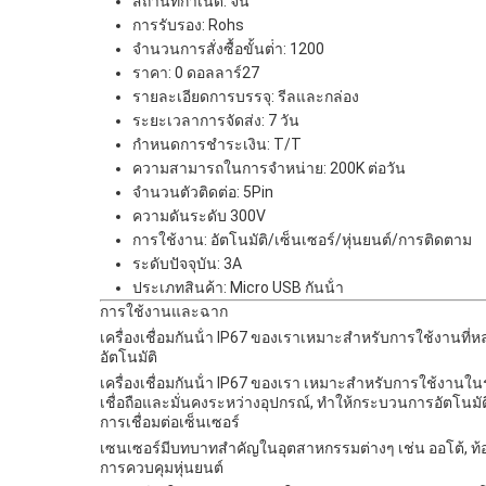
สถานที่กําเนิด: จีน
การรับรอง: Rohs
จํานวนการสั่งซื้อขั้นต่ํา: 1200
ราคา: 0 ดอลลาร์27
รายละเอียดการบรรจุ: รีลและกล่อง
ระยะเวลาการจัดส่ง: 7 วัน
กําหนดการชําระเงิน: T/T
ความสามารถในการจําหน่าย: 200K ต่อวัน
จํานวนตัวติดต่อ: 5Pin
ความดันระดับ 300V
การใช้งาน: อัตโนมัติ/เซ็นเซอร์/หุ่นยนต์/การติดตาม
ระดับปัจจุบัน: 3A
ประเภทสินค้า: Micro USB กันน้ํา
การใช้งานและฉาก
เครื่องเชื่อมกันน้ํา IP67 ของเราเหมาะสําหรับการใช้งานท
อัตโนมัติ
เครื่องเชื่อมกันน้ํา IP67 ของเรา เหมาะสําหรับการใช้งานใน
เชื่อถือและมั่นคงระหว่างอุปกรณ์, ทําให้กระบวนการอัตโน
การเชื่อมต่อเซ็นเซอร์
เซนเซอร์มีบทบาทสําคัญในอุตสาหกรรมต่างๆ เช่น ออโต้, ท้อ
การควบคุมหุ่นยนต์