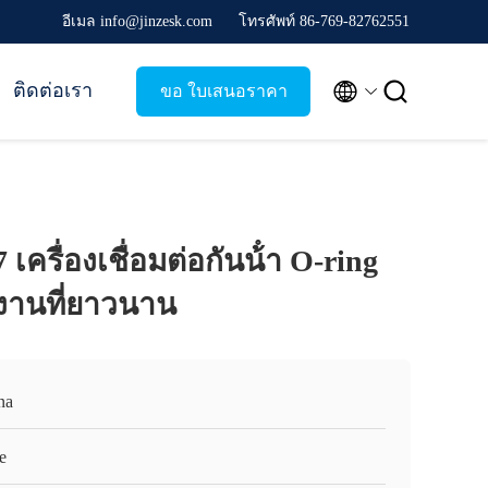
อีเมล info@jinzesk.com
โทรศัพท์ 86-769-82762551


ติดต่อเรา
ขอ ใบเสนอราคา
 เครื่องเชื่อมต่อกันน้ํา O-ring
างานที่ยาวนาน
na
e