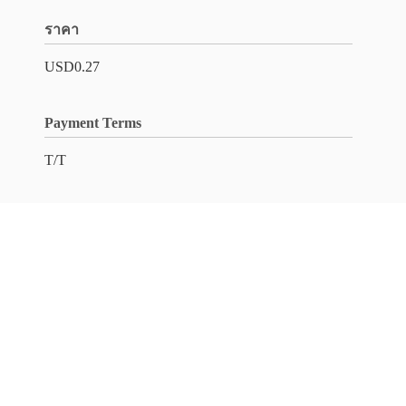
ราคา
USD0.27
Payment Terms
T/T