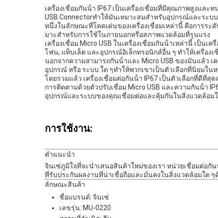
เครื่องเชื่อมกันน้ํา IP67 เป็นเครื่องเชื่อมที่มีคุณภาพสู
USB Connectorทําให้มันเหมาะสมสําหรับอุปกรณ์และระบบ
หนึ่งในลักษณะที่โดดเด่นของเครื่องเชื่อมเหล่านี้ คือการระด
มาะสําหรับการใช้ในภายนอกหรือสภาพแวดล้อมที่รุนแรง
เครื่องเชื่อม Micro USB ในเครื่องเชื่อมกันน้ําเหล่านี้ เป็น
โฟน, แท็บเล็ต และอุปกรณ์อิเล็กทรอนิกส์อื่น ๆ ทําให้เครื่
นอกจากความสามารถกันน้ําและ Micro USB ของมันแล้ว เครื่องเ
อุปกรณ์ หรือ ระบบ ใด ๆทําให้พวกเขาเป็นตัวเลือกที่นิยมใ
โดยรวมแล้ว เครื่องเชื่อมต่อกันน้ํา IP67 เป็นตัวเลือกที่ดีที
การติดตามด้วยตัวปรับเชื่อม Micro USB และความกันน้ํา IP6
อุปกรณ์และระบบของคุณเชื่อมต่อและคุ้มกันในสิ่งแวดล้อมใ
การใช้งาน:
คําแนะนํา
จินเซ่ภูมิใจที่จะนําเสนอสินค้าใหม่ของเรา หน่วยเชื่อมต่อก
ที่รับประกันผลงานที่น่าเชื่อถือและมั่นคงในสิ่งแวดล้อมใ
ลักษณะสินค้า
ชื่อแบรนด์: จินเซ่
เลขรุ่น: MU-0220