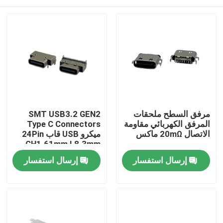
مرفق السطح ملحقات
SMT USB3.2 GEN2
المرفق الكهربائي مقاومة
Type C Connectors
الاتصال 20mΩ ماكس
ميكرو USB قاب 24Pin
CH1.61mm L8.3mm
بيت
إرسال استفسار
إرسال استفسار
المنتجات
معلومات عنا