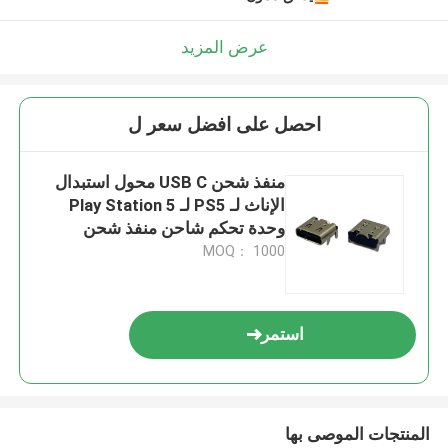
عرض المزيد
احصل على افضل سعر ل
منفذ شحن USB C محول استبدال
الإناث لـ PS5 لـ Play Station 5
وحدة تحكم شاحن منفذ شحن
MOQ： 1000
استمر
المنتجات الموصى بها