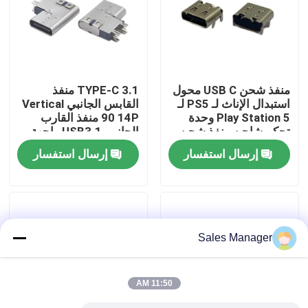
جولة في المعمل
رقابة جودة
منفذ شحن USB C محول
3.1 TYPE-C منفذ
استبدال الإناث لـ PS5 لـ
القابس الجانبي Vertical
Play Station 5 وحدة
90 14P منفذ القارب
اتصل بنا
تحكم شاحن منفذ شحن
الجانبي USB3.1 واجهة
الشحن السريع
إرسال استفسار
إرسال استفسار
اطلب اقتباس
موصل DIP USB
Sales Manager
موصل مقبس USB
11:50 AM
موصلات USB من النوع C.