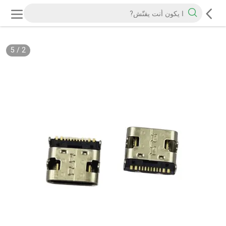
5
/
2