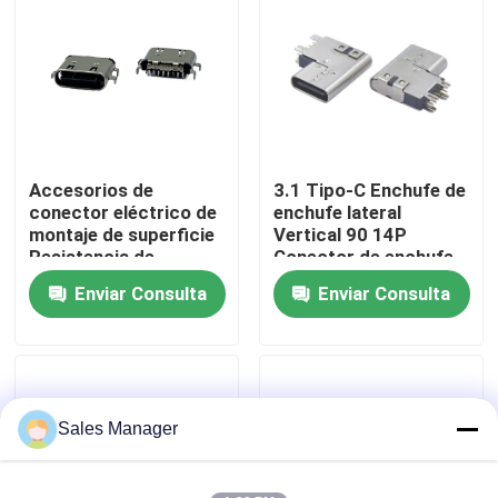
Viaje de la fábrica
Control de calidad
Accesorios de
3.1 Tipo-C Enchufe de
Contacto los E.E.U.U.
conector eléctrico de
enchufe lateral
montaje de superficie
Vertical 90 14P
Resistencia de
Conector de enchufe
Pida una cita
contacto 20mΩ
lateral USB3.1
Enviar Consulta
Enviar Consulta
Máximo
Interfaz de carga
rápida
Conector DIP USB
Conector de enchufe USB
Sales Manager
Conectores USB tipo C