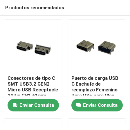
Productos recomendados
Conectores de tipo C
Puerto de carga USB
SMT USB3.2 GEN2
C Enchufe de
Micro USB Receptacle
reemplazo Femenino
Hogar
24Pin CH1.61mm
Para PS5 para Play
L8.3mm
Station 5 Controlador
Enviar Consulta
Enviar Consulta
Cargador Puerto de
Productos
carga
Sobre nosotros