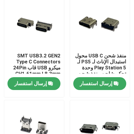
منفذ شحن USB C محول
SMT USB3.2 GEN2
استبدال الإناث لـ PS5 لـ
Type C Connectors
Play Station 5 وحدة
ميكرو USB قاب 24Pin
تحكم شاحن منفذ شحن
CH1.61mm L8.3mm
إرسال استفسار
إرسال استفسار
منزل
حول بنا
إتصال