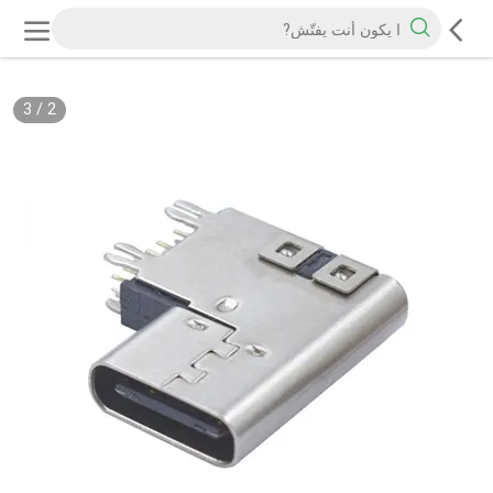
3
/
2