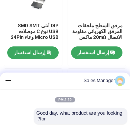
المنتجات
مرفق السطح ملحقات
DIP أنثى SMD SMT
المرفق الكهربائي مقاومة
USB نوع C موصلات
موصل DIP USB
الاتصال 20mΩ ماكس
Micro USB وعاء 24Pin
إرسال استفسار
إرسال استفسار
موصل مقبس USB
موصلات USB من النوع C.
Sales Manager
موصل موانئ دبي المقبس
2:30 PM
مقبس HDMI صغير
Good day, what product are you looking 
for?
مقبس موصل أنثى RJ45
24Pin أنثى USB من
مايكرو USB3.1 نوع C