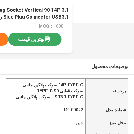
 Plug Socket Vertical 90 14P
Side Plug Connector USB3.1 رابط شارژ سریع
MOQ：1000
بهترین قیمت
توضیحات محصول
14P TYPE-C سوکت پلاگین جانبی
,
برجسته:
سوکت قطبی 90 TYPE-C
,
USB3.1 TYPE-C سوکت پلاگین جانبی
شماره مدل
J40-00022
محل منبع
چین