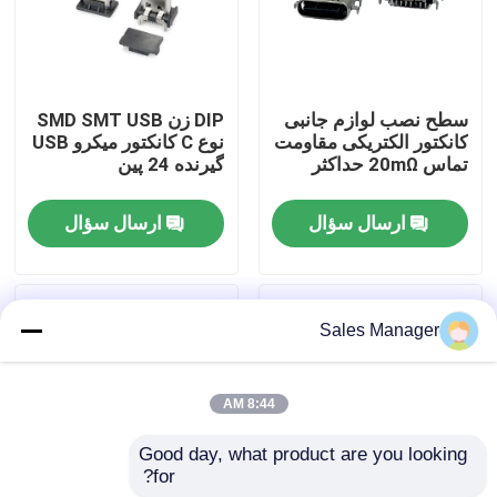
محصولات
سطح نصب لوازم جانبی
DIP زن SMD SMT USB
کانکتور DIP USB
کانکتور الکتریکی مقاومت
نوع C کانکتور میکرو USB
تماس 20mΩ حداکثر
گیرنده 24 پین
کانکتور سوکت USB
ارسال سؤال
ارسال سؤال
کانکتورهای USB نوع C
Sales Manager
کانکتور سوکت DP
8:44 AM
سوکت Micro HDMI
Good day, what product are you looking 
for?
سوکت کانکتور زن RJ45