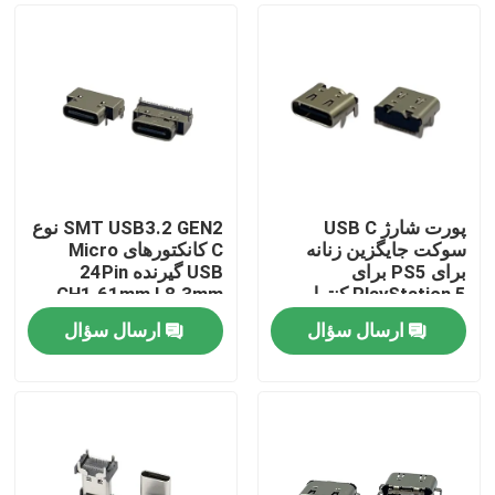
پورت شارژ USB C
SMT USB3.2 GEN2 نوع
سوکت جایگزین زنانه
C کانکتورهای Micro
برای PS5 برای
USB گیرنده 24Pin
PlayStation 5 کنترل
CH1.61mm L8.3mm
کننده شارژر پورت شارژ
ارسال سؤال
ارسال سؤال
خانه
دربارهی ما
اطلاعات تماس