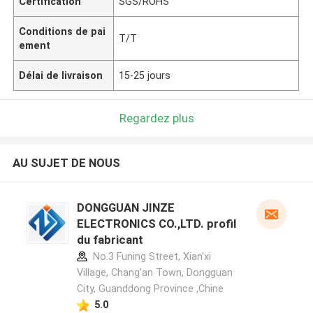
Certification
SGS/ROHS
Conditions de pai
T/T
ement
Délai de livraison
15-25 jours
Regardez plus
AU SUJET DE NOUS
DONGGUAN JINZE
ELECTRONICS CO.,LTD. profil
du fabricant
No.3 Funing Street, Xian'xi
Village, Chang'an Town, Dongguan
City, Guanddong Province ,Chine
5.0