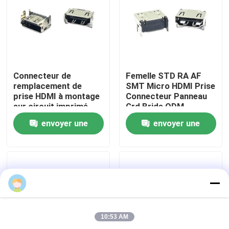
Produits
Connecteur USB DIP
Connecteur de
Femelle STD RA AF
remplacement de
SMT Micro HDMI Prise
Connecteur de prise USB
prise HDMI à montage
Connecteur Panneau
sur circuit imprimé
Grd Bride ODM
Connecteur HDMI PS5
envoyer une
envoyer une
Connecteurs USB de type C
demande
demande
Connecteur de prise DP
Prise micro-HDMI
10:53 AM
Prise de connecteur femelle RJ45