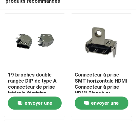
produits recommandés
19 broches double
Connecteur à prise
rangée DIP de type A
SMT horizontale HDMI
connecteur de prise
Connecteur à prise
latérale féminine
HDMI Plaqué or
Accueil
Connecteur
Femme de type A
envoyer une
envoyer une
compatible HDMI
A propos de nous
demande
demande
Contacts