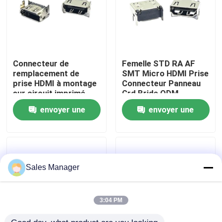
Produits
Connecteur USB DIP
Connecteur de
Femelle STD RA AF
remplacement de
SMT Micro HDMI Prise
prise HDMI à montage
Connecteur Panneau
Connecteur de prise USB
sur circuit imprimé
Grd Bride ODM
Connecteur HDMI PS5
envoyer une
envoyer une
Connecteurs USB de type C
demande
demande
Connecteur de prise DP
Sales Manager
Prise micro-HDMI
3:04 PM
Prise de connecteur femelle RJ45