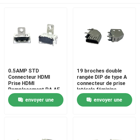
0.5AMP STD
19 broches double
Connecteur HDMI
rangée DIP de type A
Prise HDMI
connecteur de prise
Remplacement RA AF
latérale féminine
SMT
Connecteur
Accueil
envoyer une
envoyer une
compatible HDMI
demande
demande
A propos de nous
Contacts