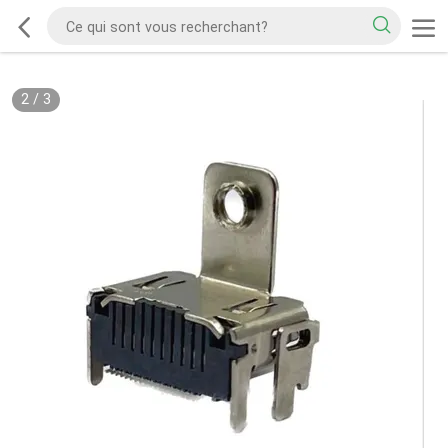
2
/
3