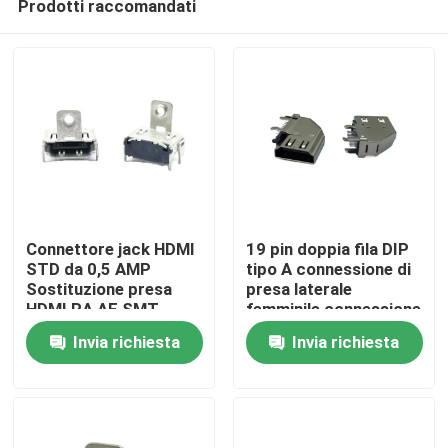
Prodotti raccomandati
Connettore jack HDMI
19 pin doppia fila DIP
STD da 0,5 AMP
tipo A connessione di
Sostituzione presa
presa laterale
HDMI RA AF SMT
femminile connessione
Casa
compatibile HDMI
Invia richiesta
Invia richiesta
Prodotti
Circa noi