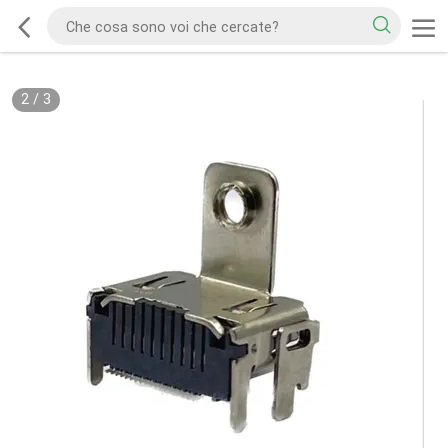
2
/
3