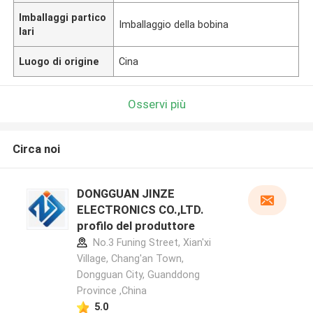
Imballaggi partico
Imballaggio della bobina
lari
Luogo di origine
Cina
Osservi più
Circa noi
DONGGUAN JINZE
ELECTRONICS CO.,LTD.
profilo del produttore
No.3 Funing Street, Xian'xi
Village, Chang'an Town,
Dongguan City, Guanddong
Province ,China
5.0