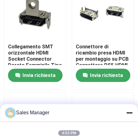
Giro della fabbrica
Controllo di qualità
Collegamento SMT
Connettore di
orizzontale HDMI
ricambio presa HDMI
Contatto Stati Uniti
Socket Connector
per montaggio su PCB
Dorato Femminile Tipo
Connettore PS5 HDMI
A
Invia richiesta
Invia richiesta
Richieda una citazione
Connettore DIP USB
Sales Manager
Connettore presa USB
4:53 PM
Connettori USB di tipo C