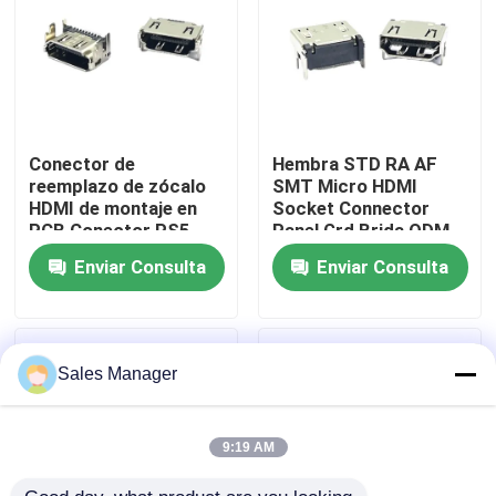
Productos
Conector DIP USB
Conector de
Hembra STD RA AF
reemplazo de zócalo
SMT Micro HDMI
Conector de enchufe USB
HDMI de montaje en
Socket Connector
PCB Conector PS5
Panel Grd Brida ODM
HDMI
Enviar Consulta
Enviar Consulta
Conectores USB tipo C
Conector hembra DP
Sales Manager
Zócalo Micro HDMI
9:19 AM
Toma de conector hembra RJ45