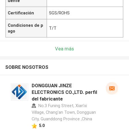
uente
Certificación
SGS/ROHS
Condiciones de p
T/T
ago
Vea más
SOBRE NOSOTROS
DONGGUAN JINZE
ELECTRONICS CO.,LTD. perfil
del fabricante
No.3 Funing Street, Xian'xi
Village, Chang'an Town, Dongguan
City, Guanddong Province ,China
5.0