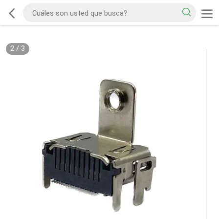
2
/
3