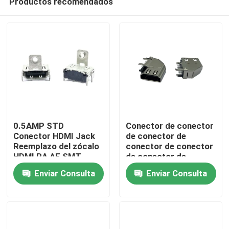
Productos recomendados
0.5AMP STD
Conector de conector
Conector HDMI Jack
de conector de
Reemplazo del zócalo
conector de conector
HDMI RA AF SMT
de conector de
Inicio
conector de conector
Enviar Consulta
Enviar Consulta
de conector de
conector compatible
Sobre nosotros
con HDMI
Contactos