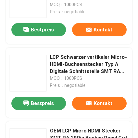
Kunststofffüßen
MOQ：1000PCS
Preis：negotiable
Fabrik-Ausflug
Bestpreis
Kontakt
Qualitätskontrolle
Kontakt US
LCP Schwarzer vertikaler Micro-
HDMI-Buchsenstecker Typ A
Digitale Schnittstelle SMT RA
Fordern Sie ein Zitat
19Pin
MOQ：1000PCS
Preis：negotiable
DIP-USB-Anschluss
Bestpreis
Kontakt
USB-Buchse
OEM LCP Micro HDMI Stecker
USB-Typ-C-Anschlüsse
SMT RA 19Pin Buchse Panel Grd