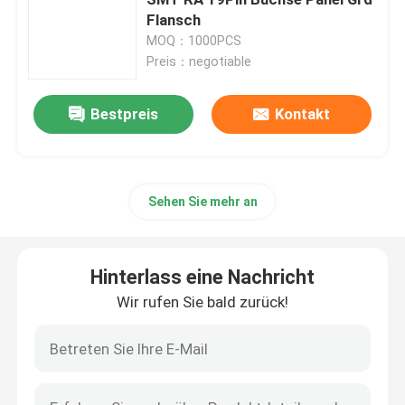
Flansch
MOQ：1000PCS
DP-Buchsenstecker
Preis：negotiable
Micro-HDMI-Buchse
Bestpreis
Kontakt
RJ45-Buchse
Sehen Sie mehr an
D-Vorverbindungsstücke
Hinterlass eine Nachricht
Gestapelte USB-Anschlüsse
Wir rufen Sie bald zurück!
Wasserdichte IP67-Steckverbinder
Anschluss/Stecker für die Energiespeicherung