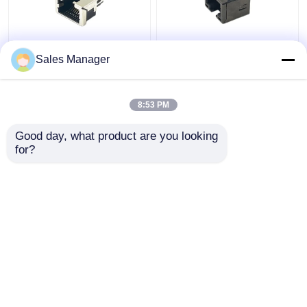
आधा परिरक्षित पीसीबी
8P8C महिला RJ45 SMT
Sales Manager
आरजे45 महिला कनेक्टर
कनेक्टर जैक सॉकेट LED
सॉकेट मॉड्यूलर जैक सिंगल
H11.60mm के साथ
पोर्ट 1.5एएमपी
8:53 PM
सबसे अच्छी कीमत
सबसे अच्छी कीमत
Good day, what product are you looking 
for?
हमसे संपर्क करें
हमसे संपर्क करें
और देखो
होम
हमारे बारे में
हमसे संपर्क करें
Desktop Site
साइटमैप
गोपनीयता नीति