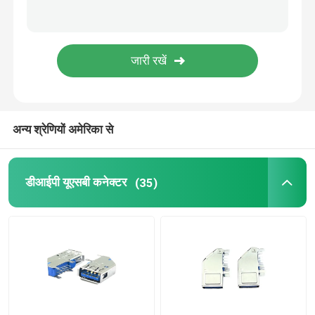
ईवी चार्जर
अन्य श्रेणियों अमेरिका से
डीआईपी यूएसबी कनेक्टर
(35)