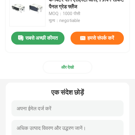
पैनल ग्रेड फ्लैंज
MOQ：1000 पीसी
डीपी सॉकेट कनेक्टर
मूल्य：negotiable
माइक्रो HDMI सॉकेट
सबसे अच्छी कीमत
हमसे संपर्क करें
आरजे45 महिला कनेक्टर सॉकेट
और देखो
डी-सब कनेक्टर्स
एक संदेश छोड़ें
स्टैक्ड यूएसबी कनेक्टर
IP67 वॉटरप्रूफ कनेक्टर
ऊर्जा भंडारण कनेक्टर/प्लग