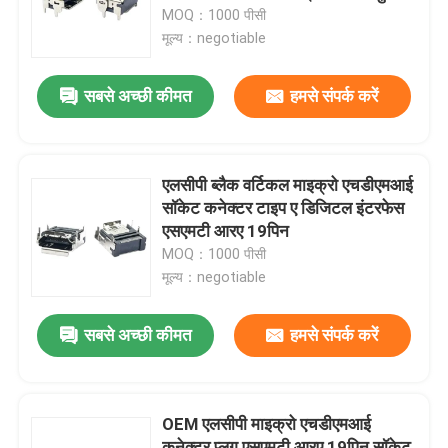
किनारा
MOQ：1000 पीसी
मूल्य：negotiable
कारखाना भ्रमण
सबसे अच्छी कीमत
हमसे संपर्क करें
गुणवत्ता नियंत्रण
संपर्क करें
एलसीपी ब्लैक वर्टिकल माइक्रो एचडीएमआई
सॉकेट कनेक्टर टाइप ए डिजिटल इंटरफेस
एसएमटी आरए 19पिन
एक उद्धरण का अनुरोध करें
MOQ：1000 पीसी
मूल्य：negotiable
डीआईपी यूएसबी कनेक्टर
सबसे अच्छी कीमत
हमसे संपर्क करें
यूएसबी सॉकेट कनेक्टर
OEM एलसीपी माइक्रो एचडीएमआई
यूएसबी टाइप सी कनेक्टर
कनेक्टर प्लग एसएमटी आरए 19पिन सॉकेट