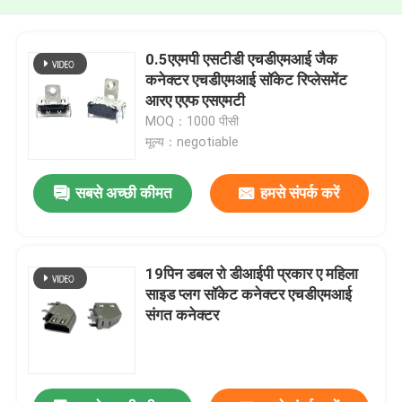
0.5एएमपी एसटीडी एचडीएमआई जैक
कनेक्टर एचडीएमआई सॉकेट रिप्लेसमेंट
आरए एएफ एसएमटी
MOQ：1000 पीसी
मूल्य：negotiable
सबसे अच्छी कीमत
हमसे संपर्क करें
19पिन डबल रो डीआईपी प्रकार ए महिला
साइड प्लग सॉकेट कनेक्टर एचडीएमआई
संगत कनेक्टर