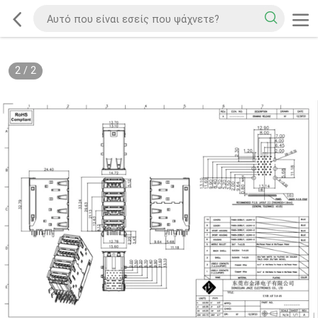
2
/
2