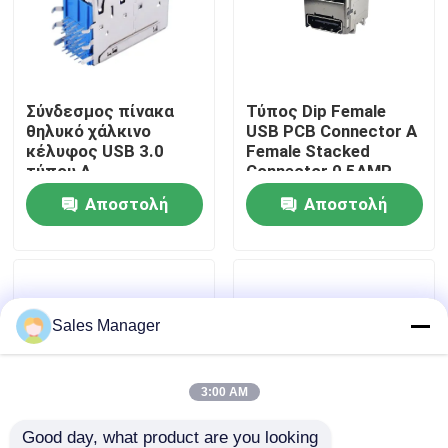
Γύρος εργοστασίων
Σύνδεσμος πίνακα
Τύπος Dip Female
Ποιοτικός έλεγχος
θηλυκό χάλκινο
USB PCB Connector A
κέλυφος USB 3.0
Female Stacked
τύπου A
Connector 0,5AMP
Επαφή ΗΠΑ
τετραπλέκτης
Αποστολή
Αποστολή
στοιβαγμένης πρίζας
USB
ερώτησης
ερώτησης
Ζητήστε ένα απόσπασμα
Υποδοχή DIP USB
Sales Manager
Υποδοχή υποδοχής USB
3:00 AM
Υποδοχές USB Type C
Good day, what product are you looking 