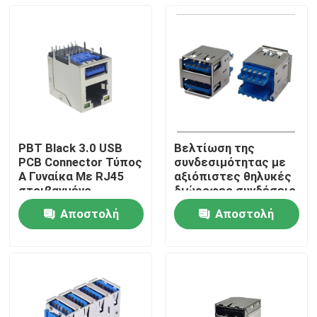
PBT Black 3.0 USB
Βελτίωση της
PCB Connector Τύπος
συνδεσιμότητας με
A Γυναίκα Με RJ45
αξιόπιστες θηλυκές
στοιβαγμένο
διώροφες συνδέσεις
USB 1.5A
Αποστολή
Αποστολή
Σπίτι
ερώτησης
ερώτησης
Προϊόντα
Περίπου εμείς