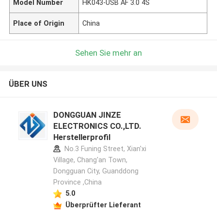
Model Number
HK043-USB AF 3.0 4S
Place of Origin
China
Sehen Sie mehr an
ÜBER UNS
DONGGUAN JINZE
ELECTRONICS CO.,LTD.
Herstellerprofil
No.3 Funing Street, Xian'xi
Village, Chang'an Town,
Dongguan City, Guanddong
Province ,China
5.0
Überprüfter Lieferant