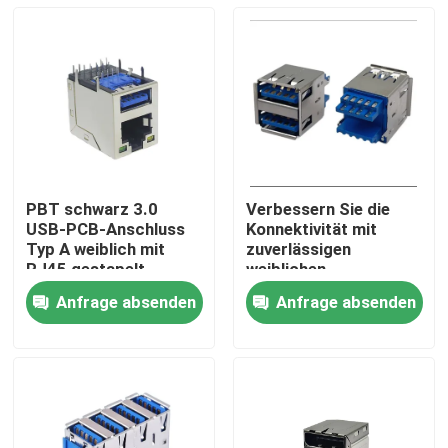
PBT schwarz 3.0
Verbessern Sie die
USB-PCB-Anschluss
Konnektivität mit
Typ A weiblich mit
zuverlässigen
RJ45 gestapelt
weiblichen
Doppeldecker-USB-
Anfrage absenden
Anfrage absenden
Anschlüssen
Haus
Produkte
Über uns