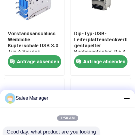
Fabrik-Ausflug
Vorstandsanschluss
Dip-Typ-USB-
Qualitätskontrolle
Weibliche
Leiterplattensteckverbind
Kupferschale USB 3.0
gestapelter
Typ A Vierdek-
Buchsenstecker, 0,5 A
Kontakt US
Stückelungssteckdose
Anfrage absenden
Anfrage absenden
Fordern Sie ein Zitat
DIP-USB-Anschluss
Sales Manager
USB-Buchse
1:50 AM
USB-Typ-C-Anschlüsse
Good day, what product are you looking 