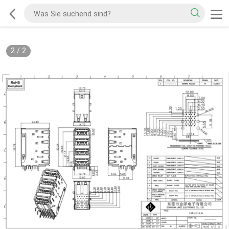
2
/
2