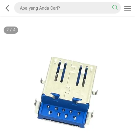
2
/
4