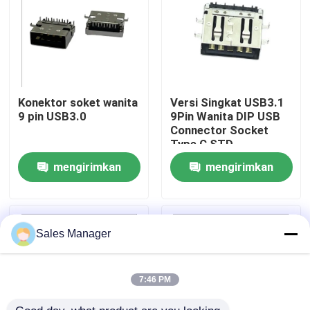
Produk
Konektor DIP USB
Konektor soket wanita
Versi Singkat USB3.1
9 pin USB3.0
9Pin Wanita DIP USB
Konektor Soket USB
Connector Socket
Type C STD
mengirimkan
mengirimkan
Konektor USB Tipe C
permintaan
permintaan
Konektor Soket DP
Sales Manager
Soket Mikro HDMI
7:46 PM
Soket Konektor Wanita RJ45