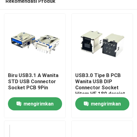
Rekomendasi Produk
Biru USB3.1 A Wanita
USB3.0 Tipe B PCB
STD USB Connector
Wanita USB DIP
Socket PCB 9Pin
Connector Socket
Hitam HF 180 derajat
Rumah
Bentuk T
mengirimkan
mengirimkan
Tentang kita
permintaan
permintaan
Kontak