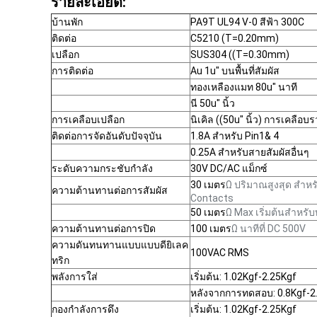
รายละเอียด:
บ้านพัก
PA9T UL94 V-0 สีฟ้า 300C
ติดต่อ
C5210 (T=0.20mm)
เปลือก
SUS304 ((T=0.30mm)
การติดต่อ
Au 1u" บนพื้นที่สัมผัส
ทองเหลืองแมท 80u" นาที
นี 50u" นิ้ว
การเคลือบเปลือก
นิเคิล ((50u" นิ้ว) การเคลือบ
ติดต่อการจัดอันดับปัจจุบัน
1.8A สําหรับ Pin1& 4
0.25A สําหรับสายสัมผัสอื่นๆ
ระดับความกระชับกําลัง
30V DC/AC แม็กซ์
30 เมตร
Ω ปริมาณสูงสุด สําห
ความต้านทานต่อการสัมผัส
Contacts
50 เมตร
Ω Max เริ่มต้นสําหรับท
ความต้านทานต่อการปิด
100 เมตร
Ω นาทีที่ DC 500V
ความดันทนทานแบบแบบดียิเลค
100VAC RMS
ทริก
พลังการใส่
เริ่มต้น: 1.02Kgf-2.25Kgf
หลังจากการทดสอบ: 0.8Kgf-2
กองกําลังการดึง
เริ่มต้น: 1.02Kgf-2.25Kgf