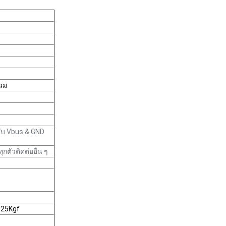
รวม
รับ Vbus & GND
ุกตัวติดต่ออื่น ๆ
.25Kgf