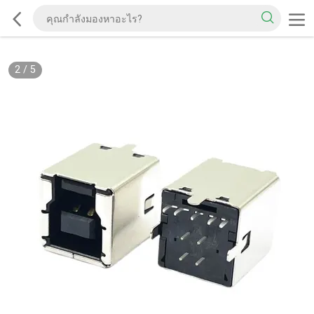
2
/
5