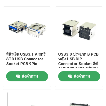
สีน้ําเงิน USB3.1 A สตรี
USB3.0 ประเภท B PCB
STD USB Connector
หญิง USB DIP
Socket PCB 9Pin
Connector Socket สีดํ
า HF 180 องศา รูปแบบ
T
บ้าน
ส่งคำถาม
ส่งคำถาม
สินค้า
เกี่ยวกับเรา