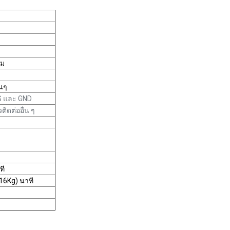
วม
่นๆ
S และ GND
ติดต่ออื่น ๆ
ที
16Kg) นาที