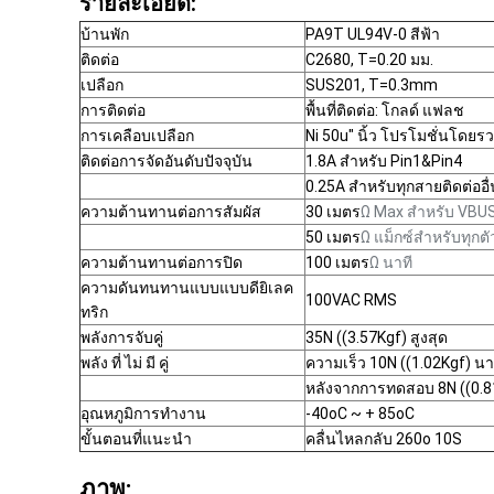
รายละเอียด:
บ้านพัก
PA9T UL94V-0 สีฟ้า
ติดต่อ
C2680, T=0.20 มม.
เปลือก
SUS201, T=0.3mm
การติดต่อ
พื้นที่ติดต่อ: โกลด์ แฟลช
การเคลือบเปลือก
Ni 50u" นิ้ว โปรโมชั่นโดยร
ติดต่อการจัดอันดับปัจจุบัน
1.8A สําหรับ Pin1&Pin4
0.25A สําหรับทุกสายติดต่ออื
ความต้านทานต่อการสัมผัส
30 เมตร
Ω Max สําหรับ VBU
50 เมตร
Ω แม็กซ์สําหรับทุกตัว
ความต้านทานต่อการปิด
100 เมตร
Ω นาที
ความดันทนทานแบบแบบดียิเลค
100VAC RMS
ทริก
พลังการจับคู่
35N ((3.57Kgf) สูงสุด
พลัง ที่ ไม่ มี คู่
ความเร็ว 10N ((1.02Kgf) นา
หลังจากการทดสอบ 8N ((0.8
อุณหภูมิการทํางาน
-40oC ~ + 85oC
ขั้นตอนที่แนะนํา
คลื่นไหลกลับ 260o 10S
ภาพ: