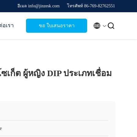
อีเมล info@jinzesk.com
โทรศัพท์ 86-769-82762551


ต่อเรา
ขอ ใบเสนอราคา
ซเก็ต ผู้หญิง DIP ประเภทเชื่อม
e