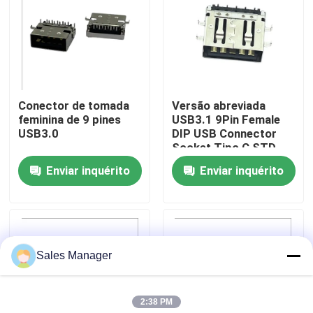
Excursão da fábrica
Controle da qualidade
Conector de tomada
Versão abreviada
feminina de 9 pines
USB3.1 9Pin Female
Contato E.U.
USB3.0
DIP USB Connector
Socket Tipo C STD
Enviar inquérito
Enviar inquérito
Peça umas citações
DIP Conector USB
Sales Manager
Conector USB
2:38 PM
Conectores USB tipo C