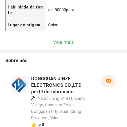
Habilidade da fon
dia 80000pcs/
te
Lugar de origem
China
Veja mais
Sobre nós
DONGGUAN JINZE
ELECTRONICS CO.,LTD.
perfil do fabricante
No.3 Funing Street, Xian'xi
Village, Chang'an Town,
Dongguan City, Guanddong
Province ,China
5.0