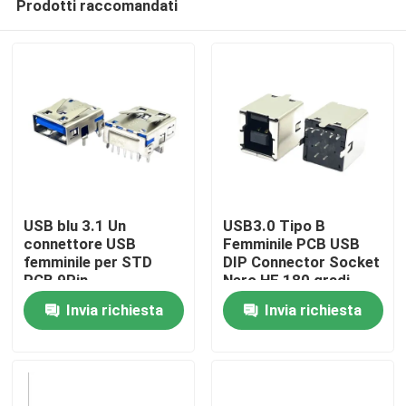
Prodotti raccomandati
USB blu 3.1 Un
USB3.0 Tipo B
connettore USB
Femminile PCB USB
femminile per STD
DIP Connector Socket
PCB 9Pin
Nero HF 180 gradi
Casa
Forma T
Invia richiesta
Invia richiesta
Prodotti
Circa noi