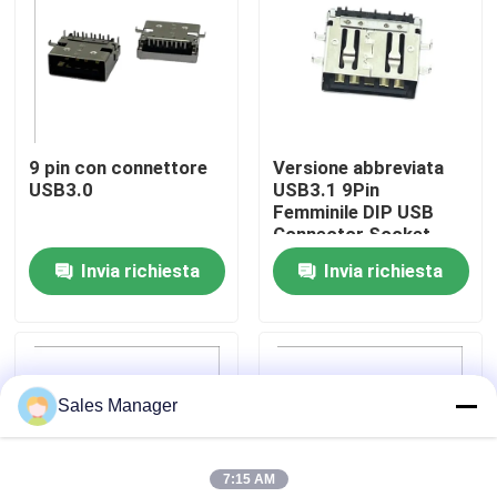
Giro della fabbrica
Controllo di qualità
9 pin con connettore
Versione abbreviata
USB3.0
USB3.1 9Pin
Contatto Stati Uniti
Femminile DIP USB
Connector Socket
Tipo C STD
Invia richiesta
Invia richiesta
Richieda una citazione
Connettore DIP USB
Sales Manager
Connettore presa USB
7:15 AM
Connettori USB di tipo C