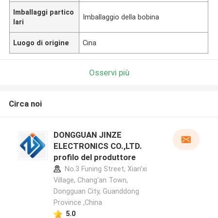
Imballaggi partico
Imballaggio della bobina
lari
Luogo di origine
Cina
Osservi più
Circa noi
DONGGUAN JINZE
ELECTRONICS CO.,LTD.
profilo del produttore
No.3 Funing Street, Xian'xi
Village, Chang'an Town,
Dongguan City, Guanddong
Province ,China
5.0