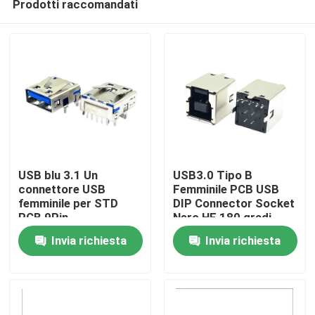
Prodotti raccomandati
USB blu 3.1 Un
USB3.0 Tipo B
connettore USB
Femminile PCB USB
femminile per STD
DIP Connector Socket
PCB 9Pin
Nero HF 180 gradi
Casa
Forma T
Invia richiesta
Invia richiesta
Chi siamo
Contatti