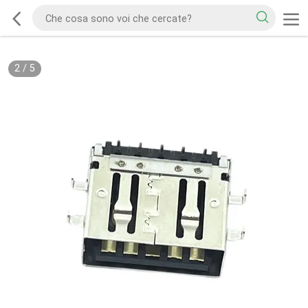
2
/
5