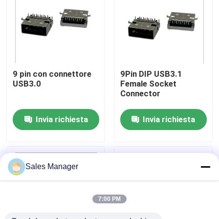
Prodotti
Connettore DIP USB
9 pin con connettore
9Pin DIP USB3.1
USB3.0
Female Socket
Connettore presa USB
Connector
Invia richiesta
Invia richiesta
Connettori USB di tipo C
Connettore presa DP
Sales Manager
Presa micro HDMI
7:00 PM
Presa connettore femmina RJ45