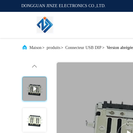
DONGGUAN JINZE ELECTRONICS CO.,LTD.
Maison
>
produits
>
Connecteur USB DIP
>
Version abrég