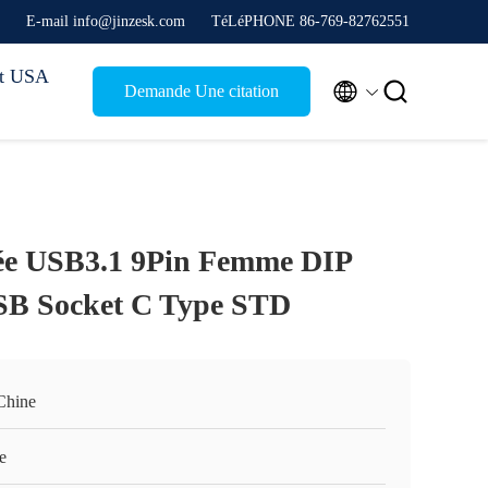
E-mail info@jinzesk.com
TéLéPHONE 86-769-82762551
ct USA


Demande Une citation
gée USB3.1 9Pin Femme DIP
SB Socket C Type STD
Chine
e