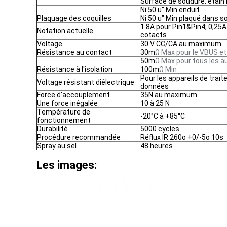
Surface de soudure: étain
Ni 50 u" Min enduit
Plaquage des coquilles
Ni 50 u" Min plaqué dans 
1.8A pour Pin1&Pin4; 0,25A
Notation actuelle
cotacts
Voltage
30 V CC/CA au maximum.
Résistance au contact
30m
Ω Max pour le VBUS et
50m
Ω Max pour tous les a
Résistance à l'isolation
100m
Ω Min
Pour les appareils de trai
Voltage résistant diélectrique
données
Force d'accouplement
35N au maximum.
Une force inégalée
10 à 25 N
Température de
-20°C à +85°C
fonctionnement
Durabilité
5000 cycles
Procédure recommandée
Réflux IR 260o +0/-5o 10s
Spray au sel
48 heures
Les images: