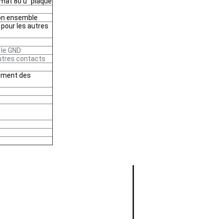
 mat 80 u" plaqué
son ensemble
 pour les autres
 le GND
utres contacts
tement des