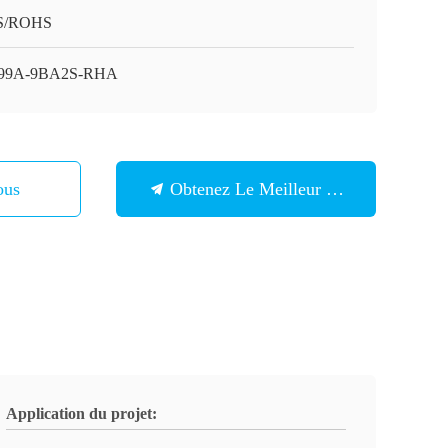
S/ROHS
99A-9BA2S-RHA
ous
Obtenez Le Meilleur Prix
Application du projet: