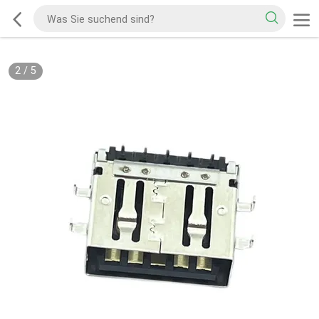
2
/
5