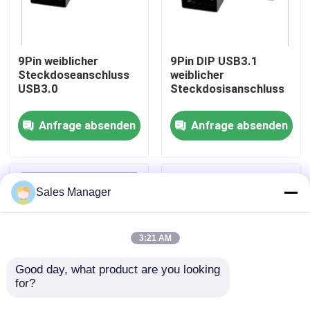
Produkte
9Pin weiblicher
9Pin DIP USB3.1
Steckdoseanschluss
weiblicher
DIP-USB-Anschluss
USB3.0
Steckdosisanschluss
Anfrage absenden
Anfrage absenden
USB-Buchse
USB-Typ-C-Anschlüsse
Sales Manager
DP-Buchsenstecker
3:21 AM
Micro-HDMI-Buchse
Good day, what product are you looking 
for?
RJ45-Buchse
Hochgeschwindigkeits-
OEM STD USB3.0