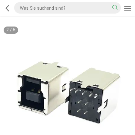
2
/
5