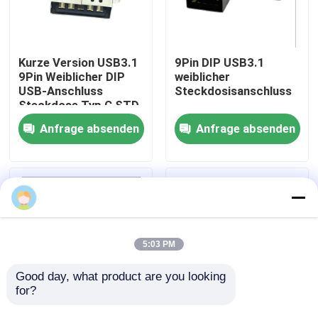
Produkte
Kurze Version USB3.1
9Pin DIP USB3.1
9Pin Weiblicher DIP
weiblicher
DIP-USB-Anschluss
USB-Anschluss
Steckdosisanschluss
Steckdose Typ C STD
Anfrage absenden
Anfrage absenden
USB-Buchse
USB-Typ-C-Anschlüsse
DP-Buchsenstecker
5:03 PM
Micro-HDMI-Buchse
Good day, what product are you looking 
for?
RJ45-Buchse
Hochgeschwindigkeits-
OEM STD USB3.0