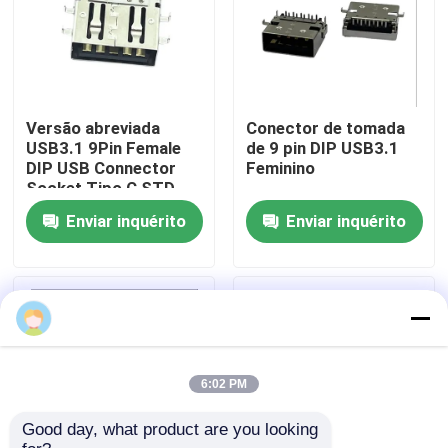
Produtos
DIP Conector USB
Versão abreviada
Conector de tomada
USB3.1 9Pin Female
de 9 pin DIP USB3.1
DIP USB Connector
Feminino
Conector USB
Socket Tipo C STD
Enviar inquérito
Enviar inquérito
Conectores USB tipo C
Conector de soquete DP
Soquete Micro HDMI
6:02 PM
Good day, what product are you looking 
Soquete do conector fêmea RJ45