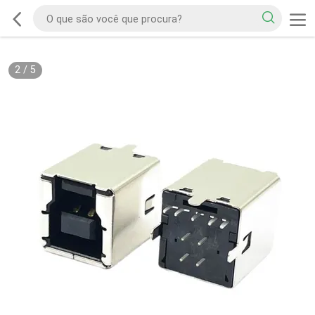
2
/
5