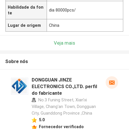
Habilidade da fon
dia 80000pcs/
te
Lugar de origem
China
Veja mais
Sobre nós
DONGGUAN JINZE
ELECTRONICS CO.,LTD. perfil
do fabricante
No.3 Funing Street, Xian'xi
Village, Chang'an Town, Dongguan
City, Guanddong Province ,China
5.0
Fornecedor verificado