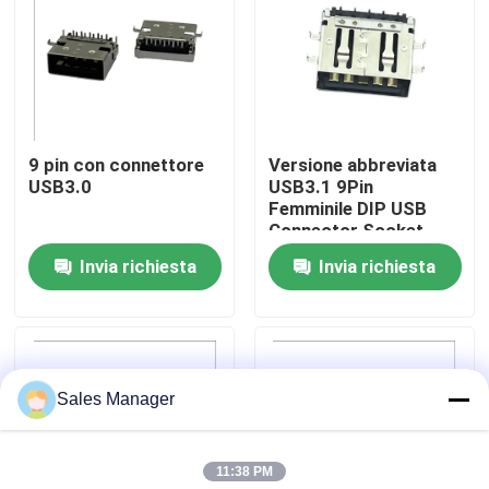
Giro della fabbrica
Controllo di qualità
9 pin con connettore
Versione abbreviata
USB3.0
USB3.1 9Pin
Contatto Stati Uniti
Femminile DIP USB
Connector Socket
Tipo C STD
Invia richiesta
Invia richiesta
Richieda una citazione
Connettore DIP USB
Sales Manager
Connettore presa USB
11:38 PM
Connettori USB di tipo C