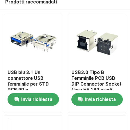
Prodotti raccomandati
USB blu 3.1 Un
USB3.0 Tipo B
connettore USB
Femminile PCB USB
femminile per STD
DIP Connector Socket
PCB 9Pin
Nero HF 180 gradi
Casa
Forma T
Invia richiesta
Invia richiesta
Prodotti
Circa noi