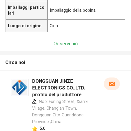
Imballaggi partico
Imballaggio della bobina
lari
Luogo di origine
Cina
Osservi più
Circa noi
DONGGUAN JINZE
ELECTRONICS CO.,LTD.
profilo del produttore
No.3 Funing Street, Xian'xi
Village, Chang'an Town,
Dongguan City, Guanddong
Province ,China
5.0