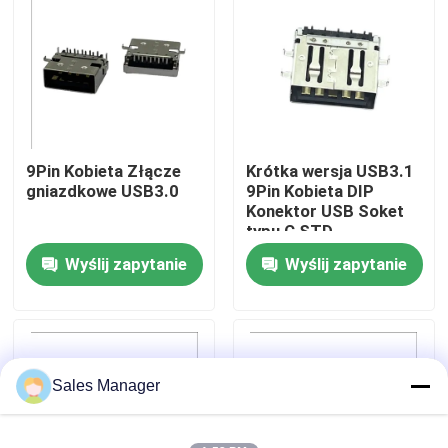
Wycieczka po fabryce
Kontrola jakości
9Pin Kobieta Złącze
Krótka wersja USB3.1
Skontaktuj się z nami
gniazdkowe USB3.0
9Pin Kobieta DIP
Konektor USB Soket
typu C STD
Poprosić o wycenę
Wyślij zapytanie
Wyślij zapytanie
Złącze USB DIP
Złącze gniazda USB
Sales Manager
Złącza USB typu C