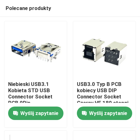
Polecane produkty
Niebieski USB3.1
USB3.0 Typ B PCB
Kobieta STD USB
kobiecy USB DIP
Connector Socket
Connector Socket
Dom
PCB 9Pin
Czarny HF 180 stopni
T
Wyślij zapytanie
Wyślij zapytanie
Produkty
O nas