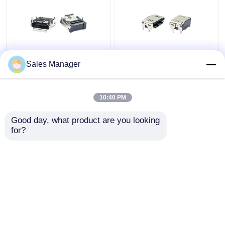
LCP Czarne pionowe
Mosiądz C2680 19Pin
Sales Manager
złącze wtykowe Micro
STD Żeńskie złącze
HDMI Typ interfejsu
wtykowe Micro HDMI
cyfrowego SMT RA
Panel Grd Kołnierz z
10:40 PM
19Pin
plastikowymi nóżkami
Najlepsza cena
Najlepsza cena
Good day, what product are you looking 
for?
Skontaktuj się z
Skontaktuj się z
nami
nami
Zobacz więcej
Dom
O nas
Skontaktuj się z nami
Desktop Site