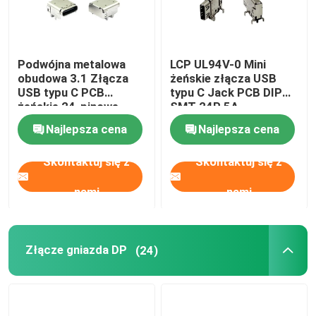
Podwójna metalowa
LCP UL94V-0 Mini
obudowa 3.1 Złącza
żeńskie złącza USB
USB typu C PCB
typu C Jack PCB DIP
żeńskie 24-pinowe
SMT 24P 5A
ODM
Najlepsza cena
Najlepsza cena
Skontaktuj się z
Skontaktuj się z
nami
nami
Złącze gniazda DP
(24)