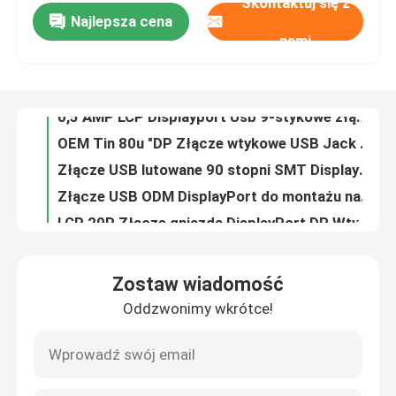
Skontaktuj się z
Najlepsza cena
0,5 AMP LCP Displayport Usb 9-stykowe złącze Gniazdo mini USB 90 stopni SMT DIP Lutowanie 1u "Placing
nami
OEM Tin 80u "DP Złącze wtykowe USB Jack SMT DIP Lutowane z taśmą PI
Wycieczka po fabryce
Złącze USB lutowane 90 stopni SMT DisplayPort DP z taśmą PI 20Pin
Złącze USB ODM DisplayPort do montażu na płytce drukowanej, żeńskie, niklowane, 50u
Kontrola jakości
LCP 20P Złącze gniazda DisplayPort DP Wtyczka USB do lutowania ze sprężyną
Au 15u DP złącze wtykowe lutowane złącze USB PCB niklowanie 50u
Skontaktuj się z nami
OEM PCB Mount 3.0 Wtyczka USB Złącze lutowane 20Pin z otworem na śrubę
Złącze wtykowe Mini lutowane LCP Displayport DP 20Pin z otworem na śrubę 12,78 mm
Poprosić o wycenę
SMT DIP LCP lutowane złącze żeńskie Micro USB złącze lutowane USB 3.0 20Pin
Żeńskie złącze lutowane Micro USB Displayport 180 stopni SMT DIP
Złącze USB DIP
Zostaw wiadomość
Złącze wtykowe LCP lutowane Displayport DP 180 stopni SMT Au 1u"
Oddzwonimy wkrótce!
M8 Kątowy męski PCB do montażu z tyłu IP67 Wodoodporne złącza Gniazdo czujnika Kołki zginające Tarcza
Złącze gniazda USB
M2-M8 Złącze czujnika Gniazdo PCB Gniazdo kątowe do montażu panelowego
90 stopni 2.0 złącze USB typu a gniazdo Port 4-pinowe żeńskie 30V 1,5a
Złącza USB typu C
PBT 90 stopni 2.0 Złącze gniazda USB 4Pin A żeńskie 1.0AMP