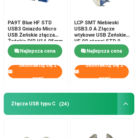
PA9T Blue HF STD
LCP SMT Niebieski
USB3 Gniazdo Micro
USB3.0 A Złącze
USB Żeńskie złącza
wtykowe USB Żeńskie
Żeńskie DIP H14.95mm
HF 90 stopni STD 9
pinów DIP
Najlepsza cena
Najlepsza cena
Skontaktuj się z
Skontaktuj się z
nami
nami
Złącza USB typu C
(24)