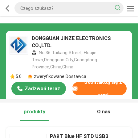
DONGGUAN JINZE ELECTRONICS
CO.,LTD.
No.36 Taikang Street, Houjie
Town,Dongguan City,Guangdong
Province,China,China
5.0
zweryfikowane Dostawca
Skontaktuj się z
Zadzwoń teraz
nami
produkty
O nas
PA9T Blue HF STD USB3