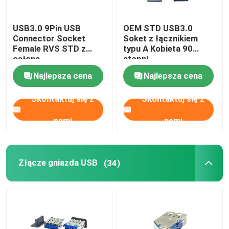
Ładowarka pojazdów elektrycznych
USB3.0 9Pin USB
OEM STD USB3.0
Connector Socket
Soket z łącznikiem
Female RVS STD z
typu A Kobieta 90
osłoną
stopni
Najlepsza cena
Najlepsza cena
Skontaktuj się z
Skontaktuj się z
nami
nami
Złącze gniazda USB
(34)