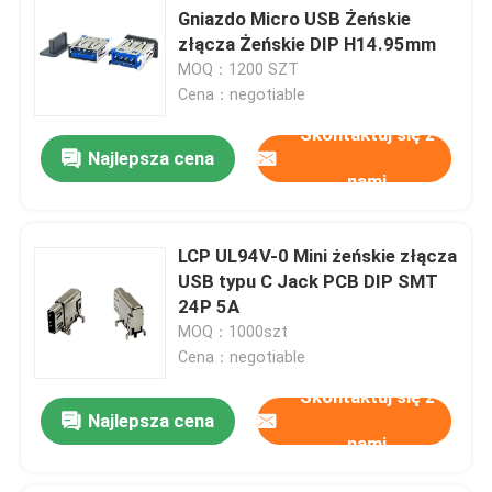
Gniazdo Micro USB Żeńskie
złącza Żeńskie DIP H14.95mm
MOQ：1200 SZT
Cena：negotiable
Skontaktuj się z
Najlepsza cena
nami
LCP UL94V-0 Mini żeńskie złącza
USB typu C Jack PCB DIP SMT
24P 5A
MOQ：1000szt
Cena：negotiable
Skontaktuj się z
Najlepsza cena
nami