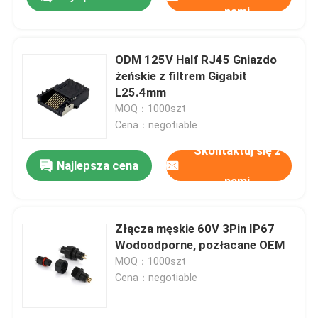
nami
ODM 125V Half RJ45 Gniazdo
żeńskie z filtrem Gigabit
L25.4mm
MOQ：1000szt
Cena：negotiable
Skontaktuj się z
Najlepsza cena
nami
Dom
Złącza męskie 60V 3Pin IP67
Wodoodporne, pozłacane OEM
MOQ：1000szt
Produkty
Cena：negotiable
O nas