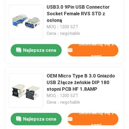
USB3.0 9Pin USB Connector
Socket Female RVS STD z
osłoną
MOQ：1200 SZT
Cena：negotiable
Skontaktuj się z
Najlepsza cena
nami
OEM Micro Type B 3.0 Gniazdo
USB Złącze żeńskie DIP 180
stopni PCB HF 1.8AMP
MOQ：1200 SZT
Cena：negotiable
Skontaktuj się z
Najlepsza cena
nami