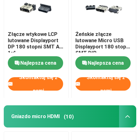
Złącze wtykowe LCP
Żeńskie złącze
lutowane Displayport
lutowane Micro USB
DP 180 stopni SMT Au
Displayport 180 stopni
1u"
SMT DIP
Najlepsza cena
Najlepsza cena
Skontaktuj się z
Skontaktuj się z
nami
nami
Gniazdo micro HDMI
(10)