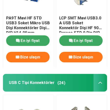
PA9T Mavi HF STD
LCP SMT Mavi USB3.0
USB3 Soket Mikro USB
A USB Soket
Dişi Konnektörler Dişi
Konnektör Dişi HF 90
DIP H14.95mm
Derece STD 9 Pin DIP
En iyi fiyat
En iyi fiyat
Bize ulaşın
Bize ulaşın
USB C Tipi Konnektörler
(24)