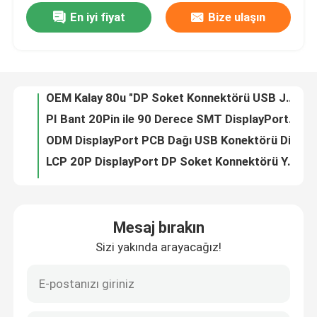
En iyi fiyat
Bize ulaşın
0.5AMP LCP Displayport Usb 9 Pinli Konnektör Mini USB Soket 90 Derece SMT DIP Lehim 1u" Kaplama
OEM Kalay 80u "DP Soket Konnektörü USB Jack SMT DIP Lehimli PI Bantlı
Fabrika turu
PI Bant 20Pin ile 90 Derece SMT DisplayPort DP Lehim USB Konektörü
ODM DisplayPort PCB Dağı USB Konektörü Dişi Nikel Kaplama 50u
Kalite kontrol
LCP 20P DisplayPort DP Soket Konnektörü Yaylı Lehimlenebilir USB Fişi
Au 15u DP Soket Konnektörü Lehimli USB Konektörü PCB Nikel Kaplama 50u
Bize Ulaşın
OEM PCB Montaj 3.0 Usb Fiş Lehim Konnektörü 20Pin, Vida Delikli
Mini Lehim LCP Displayport DP Soket Konnektörü 20Pin Vida Delikli 12.78mm
Bir teklif isteği
SMT DIP LCP Lehimleme Mikro USB Dişi Konnektör USB 3.0 Lehim Konnektörü 20Pin
Dişi Displayport Mikro USB Lehim Konnektörü 180 Derece SMT DIP
DIP USB Konektörü
Mesaj bırakın
LCP Lehim Displayport DP Soket Konnektörü 180 Derece SMT Au 1u"
Sizi yakında arayacağız!
M8 Açılı Erkek Arka Montaj PCB IP67 Su Geçirmez Konnektörler Sensör Yuvası Viraj Pimleri Kalkanı
USB Soket Konnektörü
M2-M8 Sensör Konnektör Yuvası PCB Soket Sağ Açılı Panel Montajı
90 Derece 2.0 USB tip a priz Konnektör Bağlantı Noktası 4 Pin Dişi 30V 1.5A
USB C Tipi Konnektörler
PBT 90 Derece 2.0 USB Soket Konnektörü 4Pin A Dişi 1.0AMP