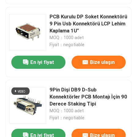
PCB Kurulu DP Soket Konnektörü
9 Pin Usb Konnektörü LCP Lehim
Kaplama 1U"
MOQ：1000 adet
Fiyat：negotiable
En iyi fiyat
Bize ulaşın
9Pin Dişi DB9 D-Sub
Konnektörler PCB Montajı İçin 90
Derece Staking Tipi
MOQ：1000 adet
Fiyat：negotiable
En iyi fiyat
Bize ulaşın