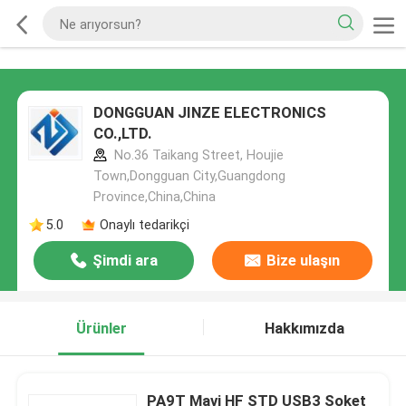
DONGGUAN JINZE ELECTRONICS
CO.,LTD.
No.36 Taikang Street, Houjie
Town,Dongguan City,Guangdong
Province,China,China
5.0
Onaylı tedarikçi
Şimdi ara
Bize ulaşın
Ürünler
Hakkımızda
PA9T Mavi HF STD USB3 Soket