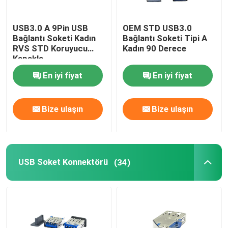
Elektrikli Araç Şarj Cihazı
USB3.0 A 9Pin USB
OEM STD USB3.0
Bağlantı Soketi Kadın
Bağlantı Soketi Tipi A
RVS STD Koruyucu
Kadın 90 Derece
Kapakla
En iyi fiyat
En iyi fiyat
Bize ulaşın
Bize ulaşın
USB Soket Konnektörü
(34)