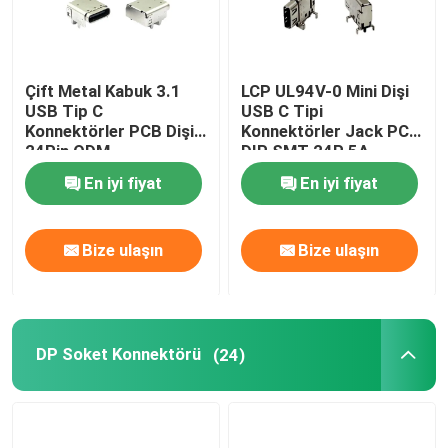
Çift Metal Kabuk 3.1
LCP UL94V-0 Mini Dişi
USB Tip C
USB C Tipi
Konnektörler PCB Dişi
Konnektörler Jack PCB
24Pin ODM
DIP SMT 24P 5A
En iyi fiyat
En iyi fiyat
Bize ulaşın
Bize ulaşın
DP Soket Konnektörü
(24)