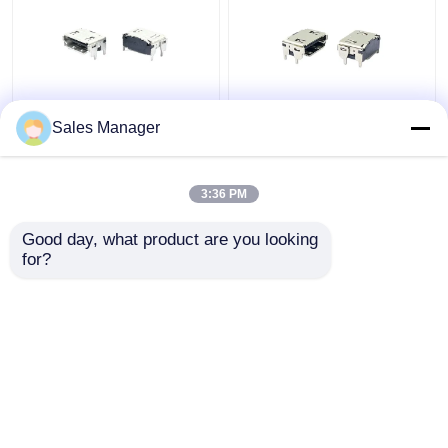
OEM LCP Mikro HDMI
Pirinç C2680 19Pin
Sales Manager
Konnektör Fişi SMT RA
STD Dişi Mikro HDMI
19Pin Soket Paneli Grd
Soket Konnektör Paneli
Flanş
Plastik Ayaklı Grd Flanş
3:36 PM
En iyi fiyat
En iyi fiyat
Good day, what product are you looking 
for?
Bize ulaşın
Bize ulaşın
Daha fazla göster
Ana sayfa
Hakkımızda
Bize ulaşın
Desktop Site