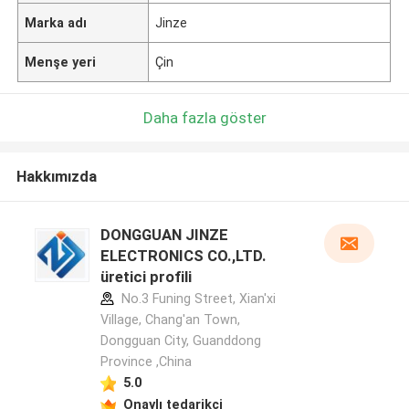
Marka adı
Jinze
Menşe yeri
Çin
Daha fazla göster
Hakkımızda
DONGGUAN JINZE
ELECTRONICS CO.,LTD.
üretici profili
No.3 Funing Street, Xian'xi
Village, Chang'an Town,
Dongguan City, Guanddong
Province ,China
5.0
Onaylı tedarikçi