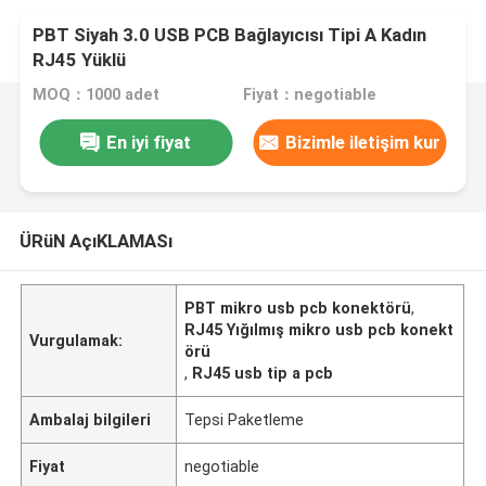
PBT Siyah 3.0 USB PCB Bağlayıcısı Tipi A Kadın
RJ45 Yüklü
MOQ：1000 adet
Fiyat：negotiable
En iyi fiyat
Bizimle iletişim kur
ÜRüN AçıKLAMASı
PBT mikro usb pcb konektörü
,
RJ45 Yığılmış mikro usb pcb konekt
Vurgulamak:
örü
,
RJ45 usb tip a pcb
Ambalaj bilgileri
Tepsi Paketleme
Fiyat
negotiable