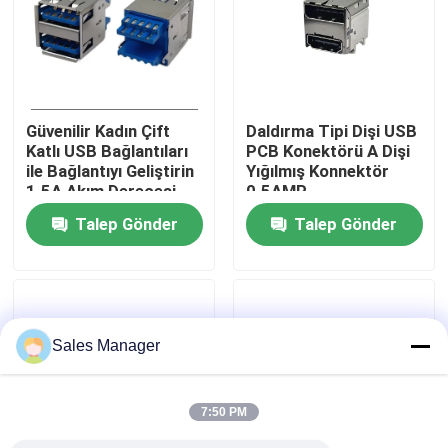
Fabrika turu
Kalite kontrol
Güvenilir Kadın Çift
Daldırma Tipi Dişi USB
Katlı USB Bağlantıları
PCB Konektörü A Dişi
ile Bağlantıyı Geliştirin
Yığılmış Konnektör
Bize Ulaşın
1.5A Akım Derecesi
0.5AMP
Talep Gönder
Talep Gönder
Bir teklif isteği
DIP USB Konektörü
Sales Manager
USB Soket Konnektörü
7:50 PM
USB C Tipi Konnektörler