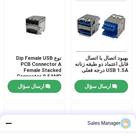
تور کارخانه
کنترل کیفیت
با ما تماس بگیرید
بهبود اتصال با اتصال
نوع Dip Female USB
قابل اعتماد دو طبقه زنانه
PCB Connector A
USB 1.5A درجه فعلی
Female Stacked
درخواست نقل قول
Connector 0.5AMP
ارسال سؤال
ارسال سؤال
کانکتور DIP USB
کانکتور سوکت USB
Sales Manager
کانکتورهای USB نوع C