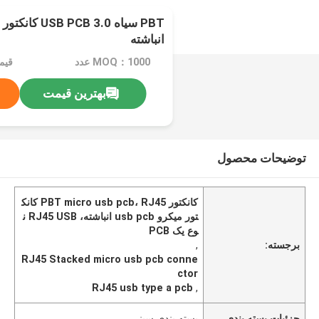
انباشته
MOQ：1000 عدد
قیمت：e
بهترین قیمت
توضیحات محصول
کانکتور PBT micro usb pcb، RJ45 کانک
تور میکرو usb pcb انباشته، RJ45 USB ن
وع یک PCB
برجسته:
,
RJ45 Stacked micro usb pcb conne
ctor
RJ45 usb type a pcb
,
جزئیات بسته بندی
بسته بندی سینی