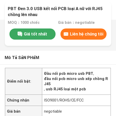
PBT Đen 3.0 USB kết nối PCB loại A nữ với RJ45
chồng lên nhau
MOQ：1000 chiếc
Giá bán：negotiable
Giá tốt nhất
Liên hệ chúng tôi
Mô Tả SảN PHẩM
Đầu nối pcb micro usb PBT
,
đầu nối pcb micro usb xếp chồng R
Điểm nổi bật:
J45
,
usb RJ45 loại một pcb
Chứng nhận
ISO9001/ROHS/CE/FCC
Giá bán
negotiable