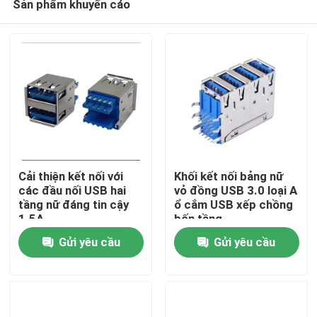
Sản phẩm khuyến cáo
Cải thiện kết nối với
Khối kết nối bảng nữ
các đầu nối USB hai
vỏ đồng USB 3.0 loại A
tầng nữ đáng tin cậy
ổ cắm USB xếp chồng
1.5A
bốn tầng
Trang chủ
Gửi yêu cầu
Gửi yêu cầu
Sản phẩm
Về chúng tôi