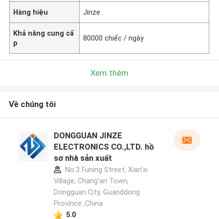
Hàng hiệu
Jinze
Khả năng cung cấ
80000 chiếc / ngày
p
Xem thêm
Về chúng tôi
DONGGUAN JINZE
ELECTRONICS CO.,LTD. hồ
sơ nhà sản xuất
No.3 Funing Street, Xian'xi
Village, Chang'an Town,
Dongguan City, Guanddong
Province ,China
5.0