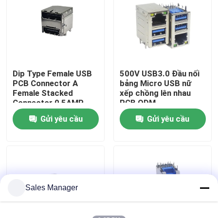
Tham quan nhà máy
Kiểm soát chất lượng
Dip Type Female USB
500V USB3.0 Đầu nối
PCB Connector A
bảng Micro USB nữ
Liên hệ chúng tôi
Female Stacked
xếp chồng lên nhau
Connector 0,5AMP
PCB ODM
Gửi yêu cầu
Gửi yêu cầu
Yêu cầu báo giá
Đầu nối USB NHÚNG
Đầu nối ổ cắm USB
Sales Manager
Đầu nối USB Loại C