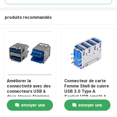
produits recommandés
Améliorer la
Connecteur de carte
Maison
connectivité avec des
Femme Shell de cuivre
connecteurs USB à
USB 3.0 Type A
deux étages féminins
Socket USB empilé à
Produits
fiables 1.5A
quatre ponts
envoyer une
envoyer une
Au sujet de nous
demande
demande