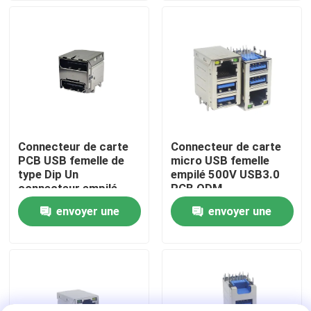
Visite d'usine
Contrôle de qualité
Contact USA
Connecteur de carte
Connecteur de carte
PCB USB femelle de
micro USB femelle
Demandez une citation
type Dip Un
empilé 500V USB3.0
connecteur empilé
PCB ODM
femelle 0.5AMP
envoyer une
envoyer une
Connecteur USB DIP
demande
demande
Connecteur de prise USB
Connecteurs USB de type C