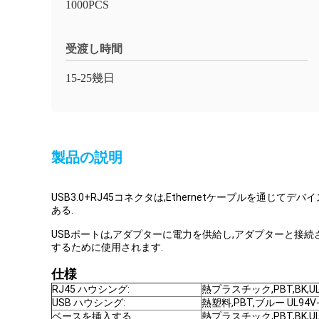
1000PCS
受渡し時間
15-25幾日
製品の説明
USB3.0+RJ45コネクタは,Ethernetケーブルを通じ
ある.
USBポートは,アダプターに電力を供給し,アダプターと接
するために使用されます.
仕様
RJ45 ハウシング:
熱プラスチック,PBT,BK,UL
USB ハウシング:
熱塑料,PBT,ブルー UL94V-
ベースを挿入する
熱プラスチック,PBT,BK,UL