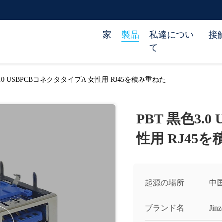
家
製品
私達につい
接
て
3.0 USBPCBコネクタタイプA 女性用 RJ45を積み重ねた
PBT 黒色3.
性用 RJ45
起源の場所
中
ブランド名
Jinz