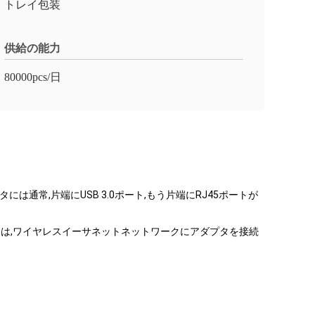
トレイ包装
供給の能力
80000pcs/日
には通常,片端にUSB 3.0ポート,もう片端にRJ45ポートが
ートは,ワイヤレスイーサネットネットワークにアダプタを接続