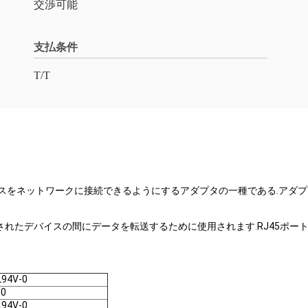
交渉可能
支払条件
T/T
てデバイスをネットワークに接続できるようにするアダプタの一種である.アダプタ
続されたデバイスの間にデータを転送するために使用されます.RJ45ポ
94V-0
0
94V-0