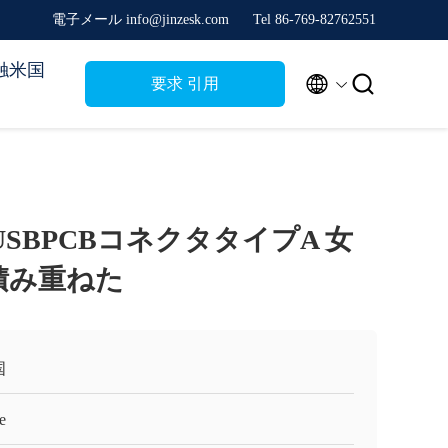
電子メール info@jinzesk.com
Tel 86-769-82762551
触米国


要求 引用
0 USBPCBコネクタタイプA 女
を積み重ねた
国
e