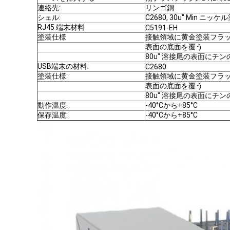
連絡先:
リンゴ銅
シェル:
C2680, 30u" Min ニッ
RJ45 端末材料
C5191-EH
塗装仕様
接触領域に黄金塗装フラ
表面の底面を覆う
80u" 溶接尾の表面にチン
USB端末の材料:
C2680
塗装仕様:
接触領域に黄金塗装フラ
表面の底面を覆う
80u" 溶接尾の表面にチン
動作温度:
-40°Cから+85°C
保存温度:
-40°Cから+85°C