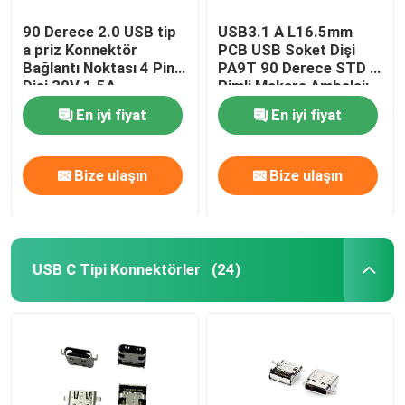
90 Derece 2.0 USB tip
USB3.1 A L16.5mm
a priz Konnektör
PCB USB Soket Dişi
Bağlantı Noktası 4 Pin
PA9T 90 Derece STD 9
Dişi 30V 1.5A
Pimli Makara Ambalajı
En iyi fiyat
En iyi fiyat
Bize ulaşın
Bize ulaşın
USB C Tipi Konnektörler
(24)