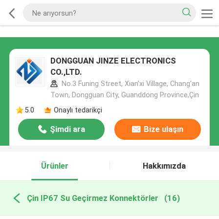
DONGGUAN JINZE ELECTRONICS
CO.,LTD.
No.3 Funing Street, Xian'xi Village, Chang'an
Town, Dongguan City, Guanddong Province,Çin
5.0
Onaylı tedarikçi
Şimdi ara
Bize ulaşın
Ürünler
Hakkımızda
Çin IP67 Su Geçirmez Konnektörler
(16)