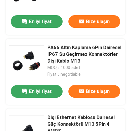
Fabrika turu
En iyi fiyat
Bize ulaşın
Kalite kontrol
PA66 Altın Kaplama 6Pin Dairesel
Bize Ulaşın
IP67 Su Geçirmez Konnektörler
Dişi Kablo M13
MOQ：1000 adet
Bir teklif isteği
Fiyat：negotiable
DIP USB Konektörü
En iyi fiyat
Bize ulaşın
USB Soket Konnektörü
Dişi Ethernet Kablosu Dairesel
Güç Konnektörü M13 5Pin 4
USB C Tipi Konnektörler
AMPS