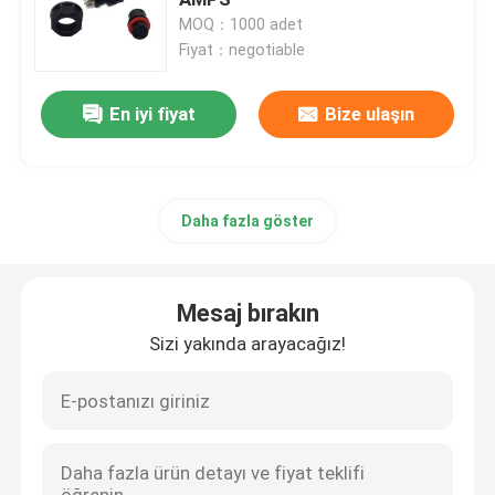
MOQ：1000 adet
Fiyat：negotiable
DP Soket Konnektörü
En iyi fiyat
Bize ulaşın
Mikro HDMI Soketi
RJ45 Dişi Konnektör Soketi
Daha fazla göster
D-alt Konnektörler
Mesaj bırakın
Yığılmış USB Konnektörleri
Sizi yakında arayacağız!
IP67 Su Geçirmez Konnektörler