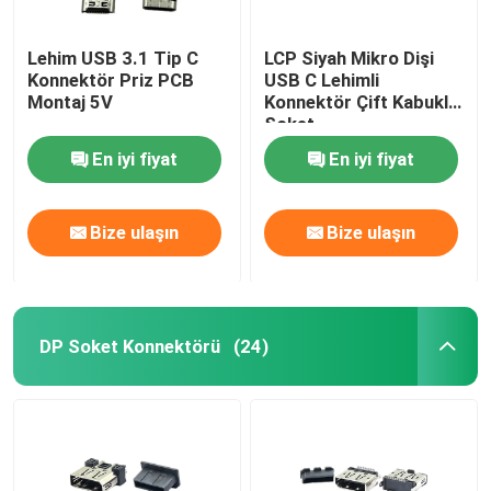
Lehim USB 3.1 Tip C
LCP Siyah Mikro Dişi
Konnektör Priz PCB
USB C Lehimli
Montaj 5V
Konnektör Çift Kabuklu
Soket
En iyi fiyat
En iyi fiyat
Bize ulaşın
Bize ulaşın
DP Soket Konnektörü
(24)