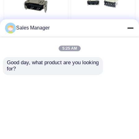
Yatay SMT fişi HDMI
LCP Siyah Mikro HDMI
Sales Manager
Soket Bağlantısı Altın
Soket Konnektörleri
kaplama Dişi Tip A
2.1 AF DIP 19Pin STD
Panel GRD Flanş
5:25 AM
En iyi fiyat
En iyi fiyat
Good day, what product are you looking 
for?
Bize ulaşın
Bize ulaşın
Daha fazla göster
Ana sayfa
Hakkımızda
Bize ulaşın
Desktop Site
Site Haritası
Gizlilik Politikası