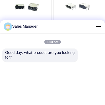
LCP ブラック マイクロ
OEM LCP マイクロ
Sales Manager
HDMI ソケット コネク
HDMI コネクタプラグ
タ 2.1 AF DIP 19Pin
SMT RA 19Pin ソケッ
STD パネル GRD フラン
トパネル Grd フランジ
1:48 AM
ジ
ベストプライス
ベストプライス
Good day, what product are you looking 
for?
お問い合わせ
お問い合わせ
多くを見て下さい
ホーム
企業情報
お問い合わせ
Desktop Site
地図
プライバシーポリシー規約