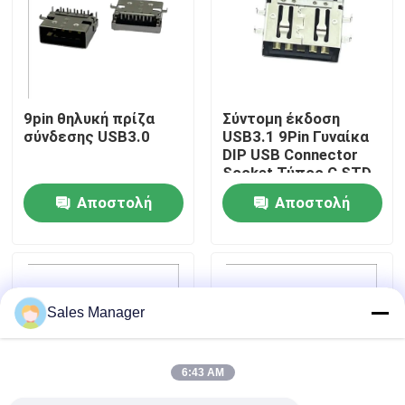
Γύρος εργοστασίων
Ποιοτικός έλεγχος
9pin θηλυκή πρίζα
Σύντομη έκδοση
σύνδεσης USB3.0
USB3.1 9Pin Γυναίκα
DIP USB Connector
Επαφή ΗΠΑ
Socket Τύπος C STD
Αποστολή
Αποστολή
Ζητήστε ένα απόσπασμα
ερώτησης
ερώτησης
Υποδοχή DIP USB
Sales Manager
Υποδοχή υποδοχής USB
6:43 AM
Υποδοχές USB Type C