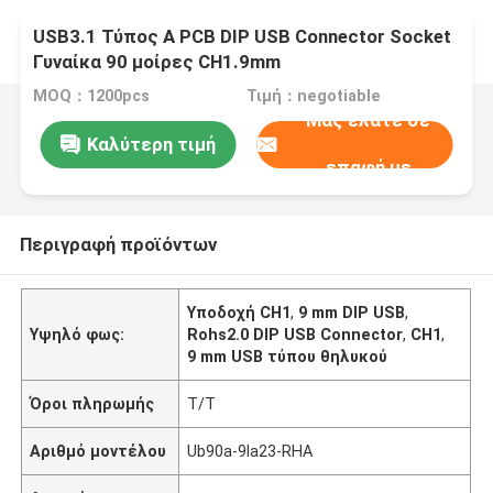
USB3.1 Τύπος Α PCB DIP USB Connector Socket
Γυναίκα 90 μοίρες CH1.9mm
MOQ：1200pcs
Τιμή：negotiable
Μας ελάτε σε
Καλύτερη τιμή
επαφή με
Περιγραφή προϊόντων
Υποδοχή CH1
,
9 mm DIP USB
,
Υψηλό φως:
Rohs2.0 DIP USB Connector
,
CH1
,
9 mm USB τύπου θηλυκού
Όροι πληρωμής
T/T
Αριθμό μοντέλου
Ub90a-9la23-RHA