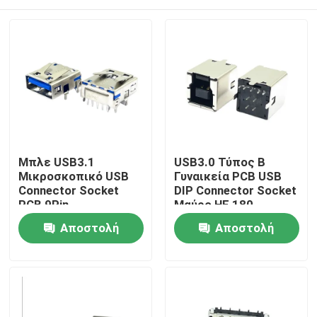
Μπλε USB3.1
USB3.0 Τύπος Β
Μικροσκοπικό USB
Γυναικεία PCB USB
Connector Socket
DIP Connector Socket
PCB 9Pin
Μαύρο HF 180
μορφής T
Σπίτι
Αποστολή
Αποστολή
ερώτησης
ερώτησης
Προϊόντα
Περίπου εμείς