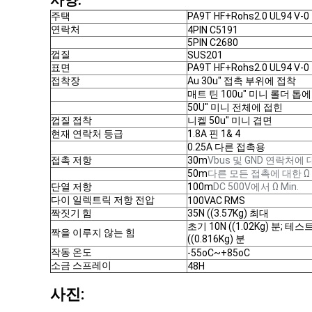
사양:
주택
PA9T HF+Rohs2.0 UL94 V-
연락처
4PIN C5191
5PIN C2680
껍질
SUS201
표면
PA9T HF+Rohs2.0 UL94 V
접착장
Au 30u" 접촉 부위에 접착
매트 틴 100u" 미니 롤더 톱
50U" 미니 전체에 접힌
껍질 접착
니켈 50u" 미니 겹면
현재 연락처 등급
1.8A 핀 1& 4
0.25A 다른 접촉용
접촉 저항
30m
Vbus 및 GND 연락처에
50m
다른 모든 접촉에 대한 Ω
단열 저항
100m
DC 500V에서 Ω Min.
다이 일렉트릭 저항 전압
100VAC RMS
짝짓기 힘
35N ((3.57Kg) 최대
초기 10N ((1.02Kg) 분; 테스
짝을 이루지 않는 힘
((0.816Kg) 분
작동 온도
-55oC~+85oC
소금 스프레이
48H
사진: