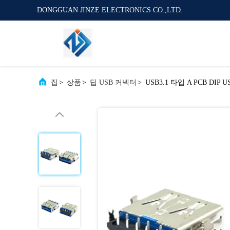
DONGGUAN JINZE ELECTRONICS CO.,LTD.
집
>
상품
>
딥 USB 커넥터
>
USB3.1 타입 A PCB DIP