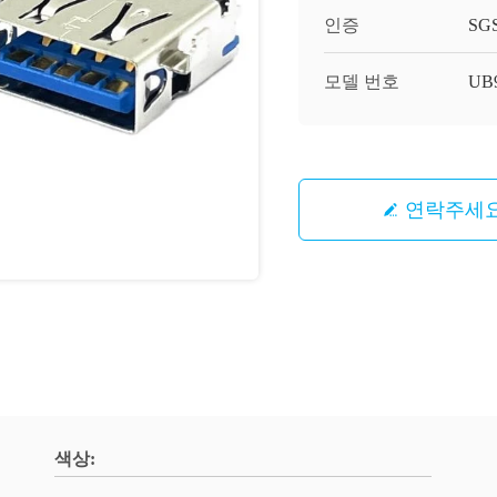
인증
SG
모델 번호
UB9
연락주세
색상: