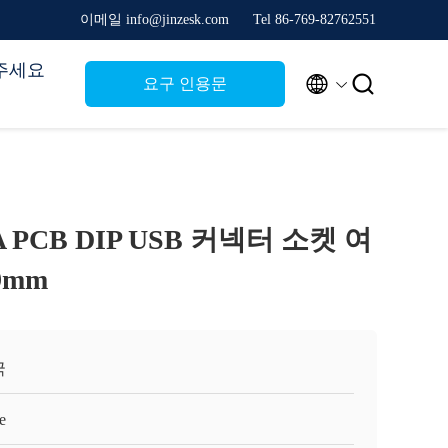
이메일 info@jinzesk.com
Tel 86-769-82762551
주세요


요구 인용문
A PCB DIP USB 커넥터 소켓 여
9mm
국
e