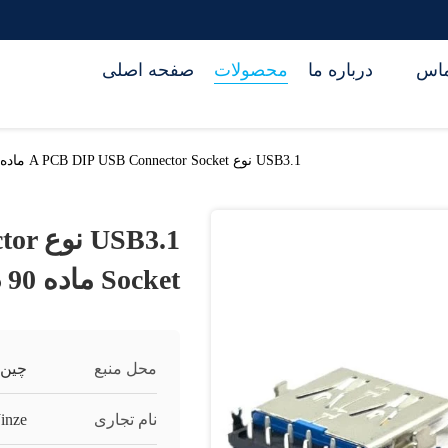
تماس
درباره ما
محصولات
صفحه اصلی
USB3.1 نوع A PCB DIP USB Connector Socket ماده 90 درجه CH1.9mm
B3.1
Socket ماده 90 درجه CH1.9mm
محل منبع
چین
نام تجاری
Jinze