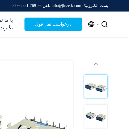
پست الکترونیک info@jinzesk.com
تلفن 86-769-82762551
با ما 


درخواست نقل قول
بگیرید