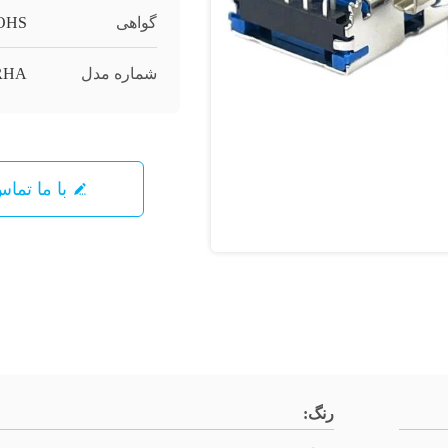
گواهی
OHS
شماره مدل
RHA
با ما تما
رنگ: