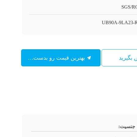
SGS/R
UB90A-9LA23-
س بگیرید
بهترین قیمت رو بدست بیار
جنسیت: