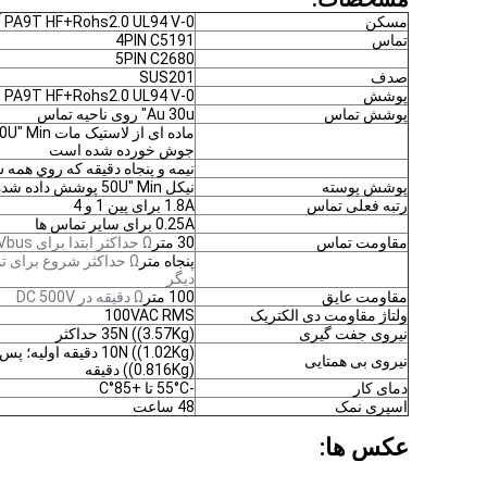
مسکن
PA9T HF+Rohs2.0 UL94 V-0 آبی
تماس
4PIN C5191
5PIN C2680
صدف
SUS201
پوشش
PA9T HF+Rohs2.0 UL94 V-0 سیاه
پوشش تماس
Au 30u" روی ناحیه تماس
جوش خورده شده است
نيمه و پنجاه دقيقه که روي همه
پوشش پوسته
نیکل 50U" Min پوشش داده شده در همه
رتبه فعلی تماس
1.8A برای پین 1 و 4
0.25A برای سایر تماس ها
مقاومت تماس
30 متر
Ω حداکثر ابتدا برای Vbus و GND تماس
پنجاه متر
Ω حداکثر شروع برای ت
دیگر
مقاومت عایق
100 متر
Ω دقیقه در DC 500V
ولتاژ مقاومت دی الکتریک
100VAC RMS
نیروی جفت گیری
35N ((3.57Kg) حداکثر
نیروی بی همتایی
((0.816Kg) دقیقه
دمای کار
-55°C تا +85°C
اسپری نمک
48 ساعت
عکس ها: