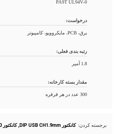
PA9T UL94V-0
درخواست:
برق، PCB، مایکروویو، کامپیوتر
رتبه بندی فعلی:
1.8 آمپر
مقدار بسته کارخانه:
300 عدد در هر قرقره
کانکتور DIP USB CH1.9mm
,
کانکتور DIP USB Rohs2.0
برجسته کردن: