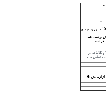
ماده ای از لاستیک مات 100U" Min که روی دم های
 ش پوشيده شده
مام تماس های
10N ((1.02Kg) دقیقه اولیه؛ پس از آزمایش 8N