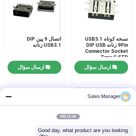
محصولات
کانکتور DIP USB
نسخه کوتاه USB3.1
اتصال 9 پین DIP
9Pin زنانه DIP USB
USB3.1 زنانه
Connector Socket
کانکتور سوکت USB
Type C STD
ارسال سؤال
ارسال سؤال
کانکتورهای USB نوع C
کانکتور سوکت DP
Sales Manager
سوکت Micro HDMI
12:49 PM
Good day, what product are you looking 
سوکت کانکتور زن RJ45