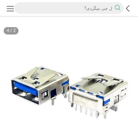
4
/
2