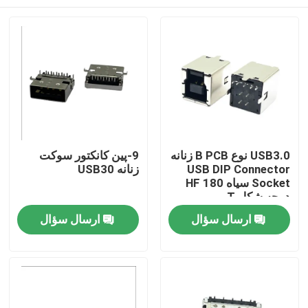
USB3.0 نوع B PCB زنانه
9-پین کانکتور سوکت
USB DIP Connector
زنانه USB30
Socket سیاه HF 180
درجه شکل T
خانه
ارسال سؤال
ارسال سؤال
دربارهی ما
اطلاعات تماس