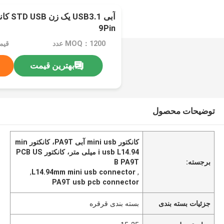
9Pin
MOQ：1200 عدد
قیم
بهترین قیمت
توضیحات محصول
کانکتور mini usb آبی PA9T، کانکتور min
i usb L14.94 میلی متر، کانکتور PCB US
برجسته:
B PA9T
,
L14.94mm mini usb connector
,
PA9T usb pcb connector
جزئیات بسته بندی
بسته بندی قرقره