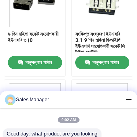
কারখানা ভ্রমণ
৯ পিন মহিলা সকেট সংযোগকারী
সংক্ষিপ্ত সংস্করণ ইউএসবি
মান নিয়ন্ত্রণ
ইউএসবি ৩।0
3.1 9 পিন মহিলা ডিআইপি
ইউএসবি সংযোগকারী সকেট সি
টাইপ এসটিডি
যোগাযোগ করুন
অনুসন্ধান পাঠান
অনুসন্ধান পাঠান
উদ্ধৃতির জন্য আবেদন
ডিপ ইউএসবি সংযোগকারী
Sales Manager
ইউএসবি সকেট সংযোগকারী
9:02 AM
ইউএসবি টাইপ সি সংযোগকারী
Good day, what product are you looking 