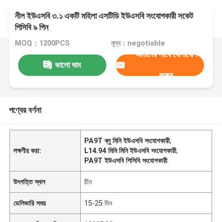
নীল ইউএসবি ৩.১ একটি মহিলা এসটিডি ইউএসবি সংযোগকারী সকেট
পিসিবি ৯ পিন
MOQ：1200PCS
মূল্য：negotiable
আমাদের সাথে যোগাযোগ
ভালো দাম
করুন
পণ্যের বর্ণনা
PA9T ব্লু মিনি ইউএসবি সংযোগকারী
,
লক্ষণীয় করা:
L14.94 মিমি মিনি ইউএসবি সংযোগকারী
,
PA9T ইউএসবি পিসিবি সংযোগকারী
উৎপত্তি স্থল
চীন
ডেলিভারি সময়
15-25 দিন