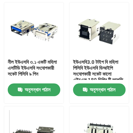
নীল ইউএসবি ৩.১ একটি মহিলা
ইউএসবি3.0 টাইপ বি মহিলা
এসটিডি ইউএসবি সংযোগকারী
পিসিবি ইউএসবি ডিআইপি
সকেট পিসিবি ৯ পিন
সংযোগকারী সকেট কালো
এইচএফ 180 ডিগ্রি টি আকৃতি
অনুসন্ধান পাঠান
অনুসন্ধান পাঠান
বাড়ি
পণ্য
আমাদের সম্পর্কে