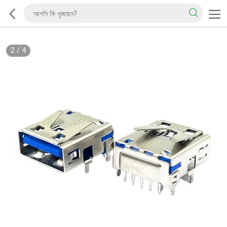
2
/
4