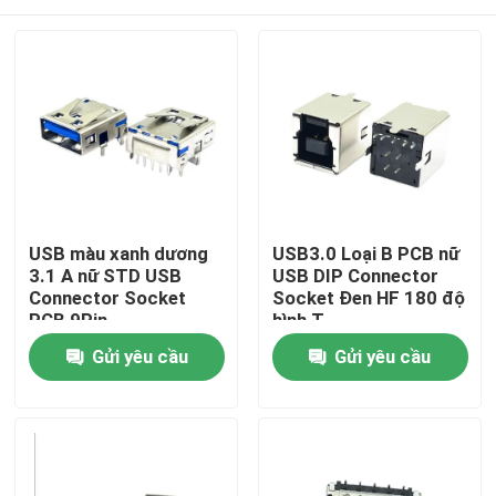
USB màu xanh dương
USB3.0 Loại B PCB nữ
3.1 A nữ STD USB
USB DIP Connector
Connector Socket
Socket Đen HF 180 độ
PCB 9Pin
hình T
Trang chủ
Gửi yêu cầu
Gửi yêu cầu
Sản phẩm
Về chúng tôi