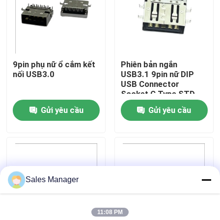
Tham quan nhà máy
Kiểm soát chất lượng
9pin phụ nữ ổ cắm kết
Phiên bản ngắn
nối USB3.0
USB3.1 9pin nữ DIP
USB Connector
Liên hệ chúng tôi
Socket C Type STD
Gửi yêu cầu
Gửi yêu cầu
Yêu cầu báo giá
Đầu nối USB NHÚNG
Sales Manager
Đầu nối ổ cắm USB
11:08 PM
Đầu nối USB Loại C