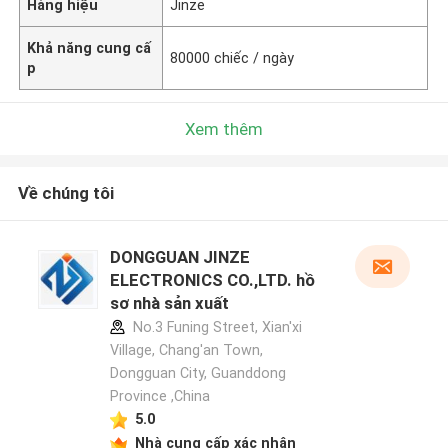
Hàng hiệu
Jinze
Khả năng cung cấ
80000 chiếc / ngày
p
Xem thêm
Về chúng tôi
DONGGUAN JINZE
ELECTRONICS CO.,LTD. hồ
sơ nhà sản xuất
No.3 Funing Street, Xian'xi
Village, Chang'an Town,
Dongguan City, Guanddong
Province ,China
5.0
Nhà cung cấp xác nhận