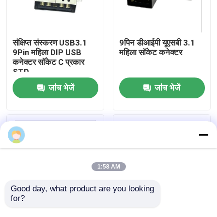
उत्पाद
संक्षिप्त संस्करण USB3.1
9पिन डीआईपी यूएसबी 3.1
9Pin महिला DIP USB
महिला सॉकेट कनेक्टर
डीआईपी यूएसबी कनेक्टर
कनेक्टर सॉकेट C प्रकार
STD
जांच भेजें
जांच भेजें
यूएसबी सॉकेट कनेक्टर
यूएसबी टाइप सी कनेक्टर
डीपी सॉकेट कनेक्टर
1:58 AM
माइक्रो HDMI सॉकेट
Good day, what product are you looking 
for?
आरजे45 महिला कनेक्टर सॉकेट
हाई स्पीड डीआईपी यूएसबी
OEM एसटीडी यूएसबी 3.0