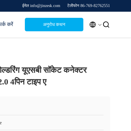
ईमेल info@jinzesk.com
टेलीफोन 86-769-82762551


पर्क करें
अनुरोध कथन
ल्डरिंग यूएसबी सॉकेट कनेक्टर
.0 4पिन टाइप ए
e