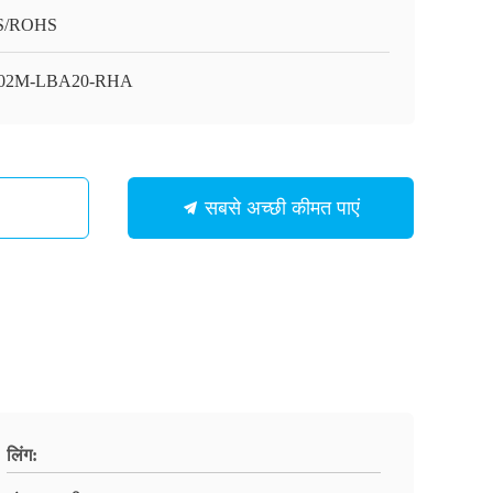
S/ROHS
02M-LBA20-RHA
सबसे अच्छी कीमत पाएं
लिंग: