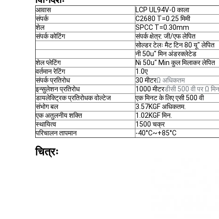
आवास
LCP UL94V-0 काला
संपर्क
C2680 T=0.25 मिमी
शेल
SPCC T=0.30mm
संपर्क कोटिंग
संपर्क क्षेत्र: जी/एफ लेपित
सोल्डर टेलः मैट टिन 80 यू" लेपित
नी 50u" मिन अंडरक्लेटेड
शेल प्लेटिंग
Ni 50u" Min कुल मिलाकर लेपित
वर्तमान रेटिंग
1.0ए
संपर्क प्रतिरोध
30 मीटर
Ω अधिकतम
इन्सुलेशन प्रतिरोध
1000 मीटर
डीसी 500 वी पर Ω मि
डायलेक्ट्रिक प्रतिरोधक वोल्टेज
एक मिनट के लिए एसी 500 वी
संभोग बल
3.57KGF अधिकतम.
एक अतुलनीय शक्ति
1.02KGF मिन.
स्थायित्व
1500 चक्र
परिचालन तापमान
-40°C~+85°C
चित्रः