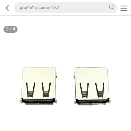
2
/
4