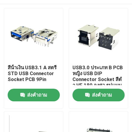
สีน้ําเงิน USB3.1 A สตรี
USB3.0 ประเภท B PCB
STD USB Connector
หญิง USB DIP
Socket PCB 9Pin
Connector Socket สีดํ
า HF 180 องศา รูปแบบ
T
บ้าน
ส่งคำถาม
ส่งคำถาม
สินค้า
เกี่ยวกับเรา