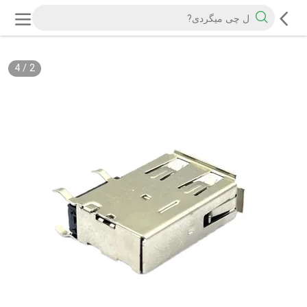
4
/
2