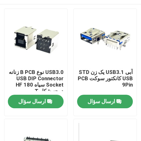
آبی USB3.1 یک زن STD
USB3.0 نوع B PCB زنانه
USB کانکتور سوکت PCB
USB DIP Connector
9Pin
Socket سیاه HF 180
درجه شکل T
صفحه اصلی
ارسال سؤال
ارسال سؤال
محصولات
درباره ما