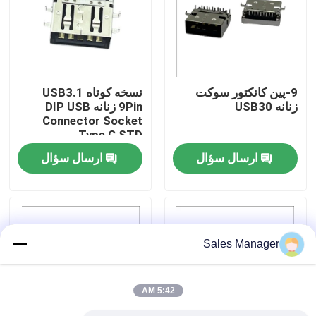
تور کارخانه
کنترل کیفیت
9-پین کانکتور سوکت
نسخه کوتاه USB3.1
زنانه USB30
9Pin زنانه DIP USB
Connector Socket
با ما تماس بگیرید
Type C STD
ارسال سؤال
ارسال سؤال
درخواست نقل قول
کانکتور DIP USB
Sales Manager
کانکتور سوکت USB
5:42 AM
کانکتورهای USB نوع C