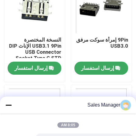
جولة في المعمل
رقابة جودة
9Pin إمرأة سوكت مرفق
النسخة المختصرة
USB3.0
USB3.1 9Pin الإناث DIP
USB Connector
اتصل بنا
Socket Type C STD
إرسال استفسار
إرسال استفسار
اطلب اقتباس
موصل DIP USB
Sales Manager
موصل مقبس USB
8:05 AM
موصلات USB من النوع C.