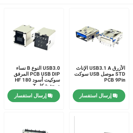
الأزرق USB3.1 A الإناث
USB3.0 النوع B نساء
STD موصل USB سوكت
PCB USB DIP المرفق
PCB 9Pin
سوكيت أسود HF 180
درجة شكل T
بيت
إرسال استفسار
إرسال استفسار
المنتجات
معلومات عنا