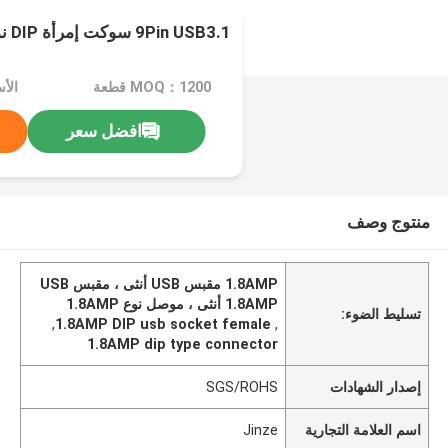
9Pin USB3.1 سوكت إمرأة DIP نوع رابط
MOQ：1200 قطعة
الأسعا
افضل سعر
منتوج وصف
1.8AMP مقبس USB أنثى ، مقبس USB
1.8AMP أنثى ، موصل نوع 1.8AMP
تسليط الضوء:
,
1.8AMP DIP usb socket female
,
1.8AMP dip type connector
إصدار الشهادات
SGS/ROHS
اسم العلامة التجارية
Jinze