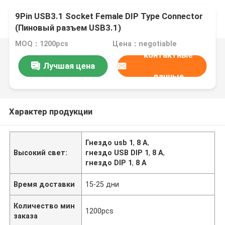
9Pin USB3.1 Socket Female DIP Type Connector
(Пиновый разъем USB3.1)
MOQ：1200pcs
Цена：negotiable
контактные
Лучшая цена
данные
Характер продукции
Гнездо usb 1
,
8 А
,
Высокий свет:
гнездо USB DIP 1
,
8 А
,
гнездо DIP 1
,
8 А
Время доставки
15-25 дни
Количество мин
1200pcs
заказа