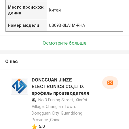
Место происхож
Китай
дения
Номер модели
UB09B-0LA1M-RHA
Осмотрите больше
О нас
DONGGUAN JINZE
ELECTRONICS CO.,LTD.
профиль производителя
No.3 Funing Street, Xian'xi
Village, Chang'an Town,
Dongguan City, Guanddong
Province ,China
5.0