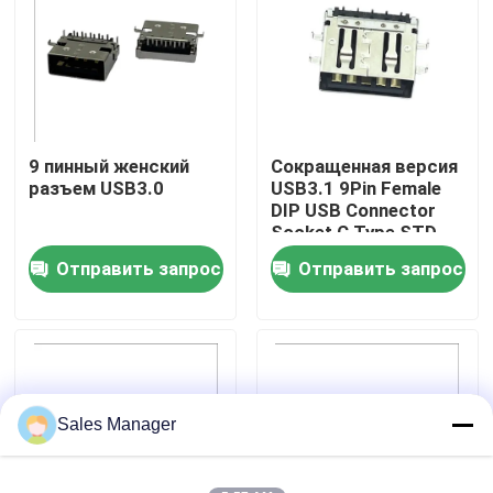
Путешествие фабрики
Проверка качества
9 пинный женский
Сокращенная версия
разъем USB3.0
USB3.1 9Pin Female
Контакт США
DIP USB Connector
Socket C Type STD
Отправить запрос
Отправить запрос
Спросите цитату
DIP-разъем USB
Разъем USB-разъема
Sales Manager
Разъемы USB типа C