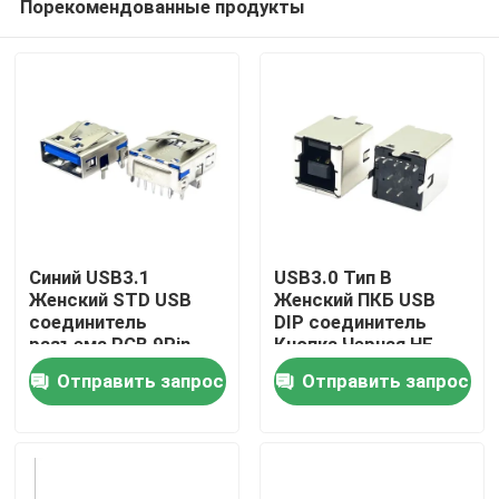
Порекомендованные продукты
Синий USB3.1
USB3.0 Тип B
Женский STD USB
Женский ПКБ USB
соединитель
DIP соединитель
разъема PCB 9Pin
Кнопка Черная HF
Дом
180 градусов Форма
Отправить запрос
Отправить запрос
T
Продукты
О нас